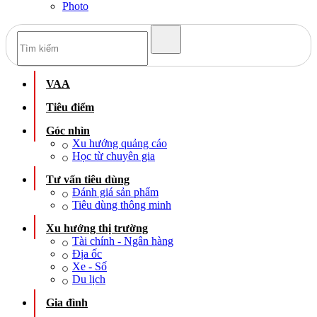
Photo
VAA
Tiêu điểm
Góc nhìn
Xu hướng quảng cáo
Học từ chuyên gia
Tư vấn tiêu dùng
Đánh giá sản phẩm
Tiêu dùng thông minh
Xu hướng thị trường
Tài chính - Ngân hàng
Địa ốc
Xe - Số
Du lịch
Gia đình