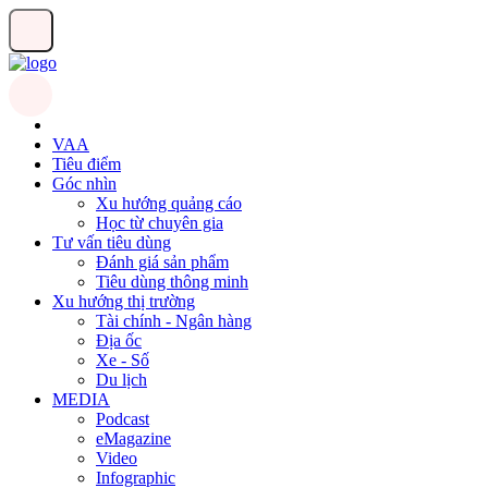
VAA
Tiêu điểm
Góc nhìn
Xu hướng quảng cáo
Học từ chuyên gia
Tư vấn tiêu dùng
Đánh giá sản phẩm
Tiêu dùng thông minh
Xu hướng thị trường
Tài chính - Ngân hàng
Địa ốc
Xe - Số
Du lịch
MEDIA
Podcast
eMagazine
Video
Infographic