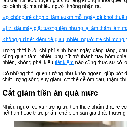
lâu dài. Nhiều chuyên gia cho rằng không ít thói quen 
cơ bệnh tật mà nhiều người không nhận ra.
Vợ chồng trẻ chọn đi làm 80km mỗi ngày để khỏi thuê 
Vị trí đặt máy giặt tưởng tiện nhưng lại âm thầm làm 
Không gửi tiết kiệm để giàu, nhiều người trẻ chỉ mong 
Trong thời buổi chi phí sinh hoạt ngày càng tăng, chu
cũng quan tâm. Nhiều phụ nữ trở thành “tay hòm chìa 
nhiên, không phải kiểu
tiết kiệm
nào cũng thực sự có lợ
Có những thói quen tưởng như khôn ngoan, giúp bớt đi 
chất lượng sống suy giảm, cơ thể dễ ốm đau, thậm chí 
Cắt giảm tiền ăn quá mức
Nhiều người có xu hướng ưu tiên thực phẩm thật rẻ với s
hết hạn hoặc thực phẩm chế biến sẵn giá thấp thường 