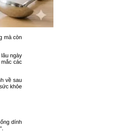
ng mà còn
 lâu ngày
ơ mắc các
nh về sau
 sức khỏe
hống dính
”.