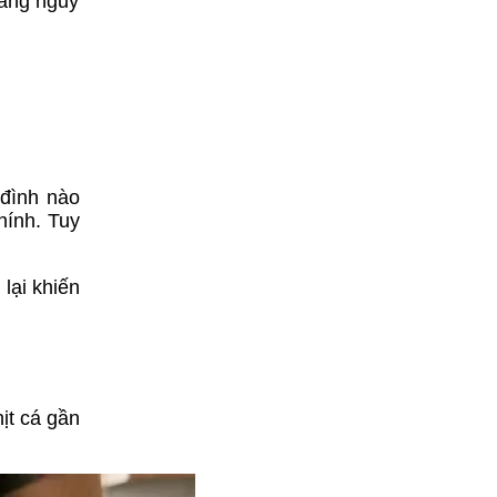
tăng nguy
 đình nào
hính. Tuy
lại khiến
ịt cá gần