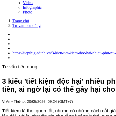
Video
Infographic
Photo
Trang chủ
Tư vấn tiêu dùng
https://tiepthigiadinh.vn/3-kieu-tiet-kiem-doc-hai-nhieu-phu-
Tư vấn tiêu dùng
3 kiểu 'tiết kiệm độc hại' nhiều
tiền, ai ngờ lại có thể gây hại ch
Vi An
•
Thứ tư, 20/05/2026, 09:24 (GMT+7)
Tiết kiệm là thói quen tốt, nhưng có những cách cắt gi