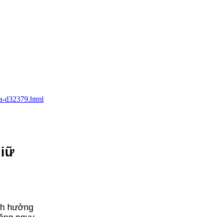
ha-d32379.html
giữ
ảnh hưởng