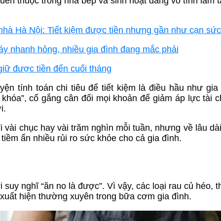
quen thuộc trong nhà bếp và sinh hoạt đang vô tình làm 
nhà Hà Nội: Tiết kiệm được tiền nhưng gần như cạn sức
máy nhanh hỏng, nhiều gia đình đang mắc phải
giữ được tiền đến cuối tháng
yện tính toán chi tiêu để tiết kiệm là điều hầu như gia
khóa”, cố gắng cân đối mọi khoản để giảm áp lực tài c
i.
vài chục hay vài trăm nghìn mỗi tuần, nhưng về lâu dài 
tiềm ẩn nhiều rủi ro sức khỏe cho cả gia đình.
uy nghĩ “ăn no là được”. Vì vậy, các loại rau củ héo, th
xuất hiện thường xuyên trong bữa cơm gia đình.