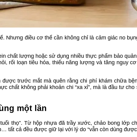
kể. Nhưng điều cơ thể cần không chỉ là cảm giác no bụ
rotein chất lượng hoặc sử dụng nhiều thực phẩm bảo quản
i, rối loạn tiêu hóa, thiếu năng lượng và tăng nguy c
kiệm được trước mắt mà quên rằng chi phí khám chữa bệ
hực chất không phải khoản chi “xa xỉ”, mà là đầu tư cho
dùng một lần
t tuổi thọ”. Từ hộp nhựa đã trầy xước, chảo bong lớp c
p… tất cả đều được giữ lại với lý do “vẫn còn dùng được