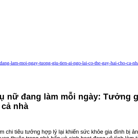
nu-dang-lam-moi-ngay-tuong-giu-tien-ai-ngo-lai-co-the-gay-hai-cho-ca-n
 phụ nữ đang làm mỗi ngày: Tưởng 
o cả nhà
ảm chi tiêu tưởng hợp lý lại khiến sức khỏe gia đình bị 