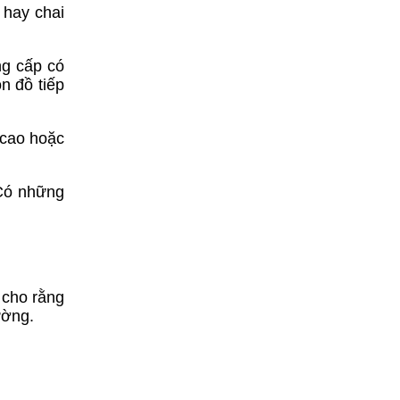
 hay chai
ng cấp có
n đồ tiếp
 cao hoặc
 Có những
 cho rằng
ường.