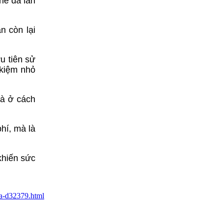
hể đã lan
n còn lại
u tiên sử
 kiệm nhỏ
mà ở cách
hí, mà là
khiến sức
ha-d32379.html