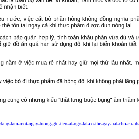
c là toàn bộ vấn đề. Vi khuẩn, nấm mốc và độc tố có t
 nhận biết.
ều nước, việc cắt bỏ phần hỏng không đồng nghĩa phầ
 thể tồn tại ngay cả khi thực phẩm được đun nóng lại.
m cách bảo quản hợp lý, tính toán khẩu phần vừa đủ và ư
 giữ đồ ăn quá hạn sử dụng đôi khi lại biến khoản tiết
ng nằm ở việc mua rẻ nhất hay giữ mọi thứ lâu nhất, 
việc bỏ đi thực phẩm đã hỏng đôi khi không phải lãng p
ưng cũng có những kiểu “thắt lưng buộc bụng” âm thầm 
nu-dang-lam-moi-ngay-tuong-giu-tien-ai-ngo-lai-co-the-gay-hai-cho-ca-n