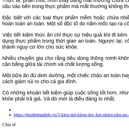
Thực tế, phần mốc nhìn thấy bằng mắt thường chưa chắ
sâu vào bên trong thực phẩm mà mắt thường không thể
Đặc biệt với các loại thực phẩm mềm hoặc chứa nhi
hoàn toàn an toàn. Một số độc tố do nấm mốc tạo ra có
Việc tiết kiệm thức ăn chỉ thực sự hiệu quả khi đi kè
dụng thực phẩm trong thời gian an toàn. Ngược lại, cố
thành nguy cơ lớn cho sức khỏe.
Nhiều chuyên gia cho rằng tiêu dùng thông minh khô
cân bằng giữa tài chính và chất lượng sống.
Một bữa ăn đủ dinh dưỡng, một chiếc chảo an toàn hay 
cách giảm rủi ro cho cả gia đình.
Có những khoản tiết kiệm giúp cuộc sống tốt hơn, nh
khỏe phải trả giá. Và đó mới là điều đáng lo nhất.
https://tiepthigiadinh.vn/3-kieu-tiet-kiem-doc-hai-nhieu-phu-
Chia sẻ