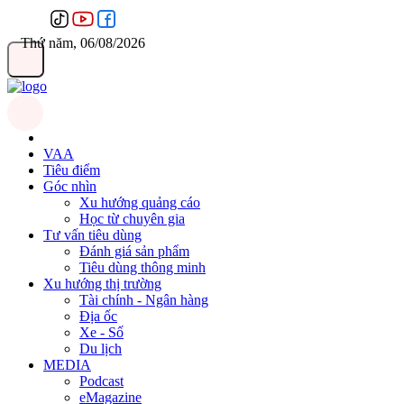
Thứ năm, 06/08/2026
VAA
Tiêu điểm
Góc nhìn
Xu hướng quảng cáo
Học từ chuyên gia
Tư vấn tiêu dùng
Đánh giá sản phẩm
Tiêu dùng thông minh
Xu hướng thị trường
Tài chính - Ngân hàng
Địa ốc
Xe - Số
Du lịch
MEDIA
Podcast
eMagazine