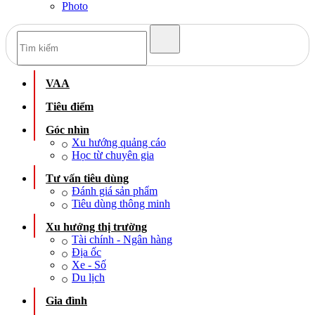
Photo
VAA
Tiêu điểm
Góc nhìn
Xu hướng quảng cáo
Học từ chuyên gia
Tư vấn tiêu dùng
Đánh giá sản phẩm
Tiêu dùng thông minh
Xu hướng thị trường
Tài chính - Ngân hàng
Địa ốc
Xe - Số
Du lịch
Gia đình