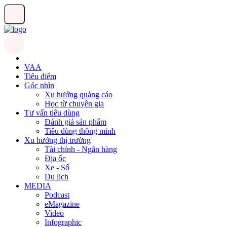
VAA
Tiêu điểm
Góc nhìn
Xu hướng quảng cáo
Học từ chuyên gia
Tư vấn tiêu dùng
Đánh giá sản phẩm
Tiêu dùng thông minh
Xu hướng thị trường
Tài chính - Ngân hàng
Địa ốc
Xe - Số
Du lịch
MEDIA
Podcast
eMagazine
Video
Infographic