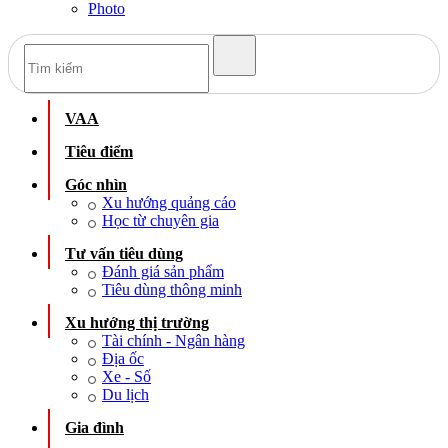
Photo
VAA
Tiêu điểm
Góc nhìn
Xu hướng quảng cáo
Học từ chuyên gia
Tư vấn tiêu dùng
Đánh giá sản phẩm
Tiêu dùng thông minh
Xu hướng thị trường
Tài chính - Ngân hàng
Địa ốc
Xe - Số
Du lịch
Gia đình