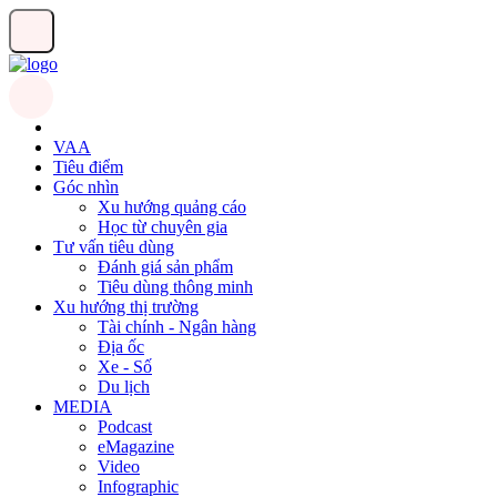
VAA
Tiêu điểm
Góc nhìn
Xu hướng quảng cáo
Học từ chuyên gia
Tư vấn tiêu dùng
Đánh giá sản phẩm
Tiêu dùng thông minh
Xu hướng thị trường
Tài chính - Ngân hàng
Địa ốc
Xe - Số
Du lịch
MEDIA
Podcast
eMagazine
Video
Infographic