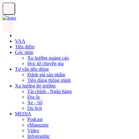
VAA
Tiêu điểm
Góc nhìn
Xu hướng quảng cáo
Học từ chuyên gia
Tư vấn tiêu dùng
Đánh giá sản phẩm
Tiêu dùng thông minh
Xu hướng thị trường
Tài chính - Ngân hàng
Địa ốc
Xe - Số
Du lịch
MEDIA
Podcast
eMagazine
Video
Infographic