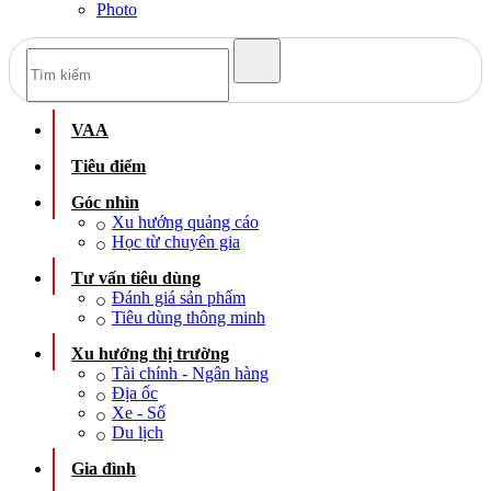
Photo
VAA
Tiêu điểm
Góc nhìn
Xu hướng quảng cáo
Học từ chuyên gia
Tư vấn tiêu dùng
Đánh giá sản phẩm
Tiêu dùng thông minh
Xu hướng thị trường
Tài chính - Ngân hàng
Địa ốc
Xe - Số
Du lịch
Gia đình