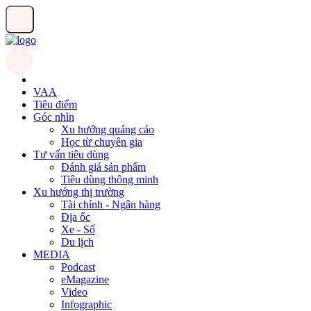
VAA
Tiêu điểm
Góc nhìn
Xu hướng quảng cáo
Học từ chuyên gia
Tư vấn tiêu dùng
Đánh giá sản phẩm
Tiêu dùng thông minh
Xu hướng thị trường
Tài chính - Ngân hàng
Địa ốc
Xe - Số
Du lịch
MEDIA
Podcast
eMagazine
Video
Infographic