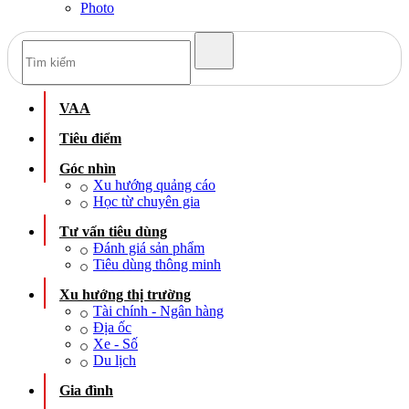
Photo
VAA
Tiêu điểm
Góc nhìn
Xu hướng quảng cáo
Học từ chuyên gia
Tư vấn tiêu dùng
Đánh giá sản phẩm
Tiêu dùng thông minh
Xu hướng thị trường
Tài chính - Ngân hàng
Địa ốc
Xe - Số
Du lịch
Gia đình