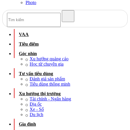
Photo
VAA
Tiêu điểm
Góc nhìn
Xu hướng quảng cáo
Học từ chuyên gia
Tư vấn tiêu dùng
Đánh giá sản phẩm
Tiêu dùng thông minh
Xu hướng thị trường
Tài chính - Ngân hàng
Địa ốc
Xe - Số
Du lịch
Gia đình