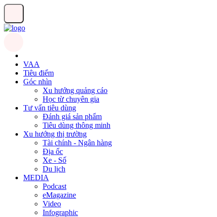
VAA
Tiêu điểm
Góc nhìn
Xu hướng quảng cáo
Học từ chuyên gia
Tư vấn tiêu dùng
Đánh giá sản phẩm
Tiêu dùng thông minh
Xu hướng thị trường
Tài chính - Ngân hàng
Địa ốc
Xe - Số
Du lịch
MEDIA
Podcast
eMagazine
Video
Infographic