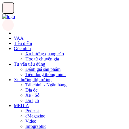
VAA
Tiêu điểm
Góc nhìn
Xu hướng quảng cáo
Học từ chuyên gia
Tư vấn tiêu dùng
Đánh giá sản phẩm
Tiêu dùng thông minh
Xu hướng thị trường
Tài chính - Ngân hàng
Địa ốc
Xe - Số
Du lịch
MEDIA
Podcast
eMagazine
Video
Infographic