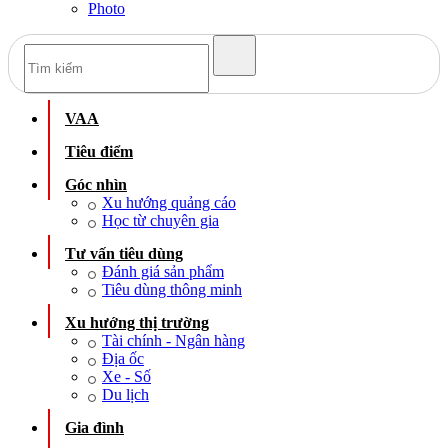
Photo
VAA
Tiêu điểm
Góc nhìn
Xu hướng quảng cáo
Học từ chuyên gia
Tư vấn tiêu dùng
Đánh giá sản phẩm
Tiêu dùng thông minh
Xu hướng thị trường
Tài chính - Ngân hàng
Địa ốc
Xe - Số
Du lịch
Gia đình