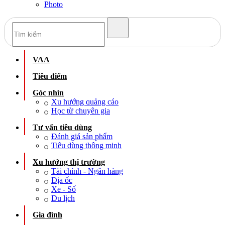
Photo
VAA
Tiêu điểm
Góc nhìn
Xu hướng quảng cáo
Học từ chuyên gia
Tư vấn tiêu dùng
Đánh giá sản phẩm
Tiêu dùng thông minh
Xu hướng thị trường
Tài chính - Ngân hàng
Địa ốc
Xe - Số
Du lịch
Gia đình