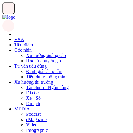
VAA
Tiêu điểm
Góc nhìn
Xu hướng quảng cáo
Học từ chuyên gia
Tư vấn tiêu dùng
Đánh giá sản phẩm
Tiêu dùng thông minh
Xu hướng thị trường
Tài chính - Ngân hàng
Địa ốc
Xe - Số
Du lịch
MEDIA
Podcast
eMagazine
Video
Infographic