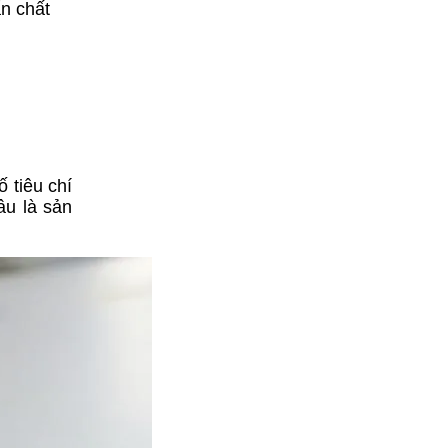
n chất
 tiêu chí
âu là sản