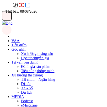
Thứ bảy, 08/08/2026
VAA
Tiêu điểm
Góc nhìn
Xu hướng quảng cáo
Học từ chuyên gia
Tư vấn tiêu dùng
Đánh giá sản phẩm
Tiêu dùng thông minh
Xu hướng thị trường
Tài chính - Ngân hàng
Địa ốc
Xe - Số
Du lịch
MEDIA
Podcast
eMagazine