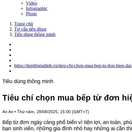
Video
Infographic
Photo
Trang chủ
Tư vấn tiêu dùng
Tiêu dùng thông minh
https://tiepthigiadinh.vn/tieu-chi-chon-mua-bep-tu-don-hien-d
Tiêu dùng thông minh
Tiêu chí chọn mua bếp từ đơn hiệ
An An
•
Thứ năm, 28/08/2025, 15:00 (GMT+7)
Bếp từ đơn ngày càng phổ biến vì tiện lợi, an toàn, ph
bạn sinh viên, những gia đình nhỏ hay những ai cần thiế