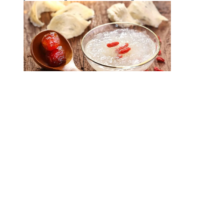
Cẩn trọng với yến chưng giá rẻ: Muốn bổ
dưỡng thật sự, bỏ túi cách chọn loại này
Yến chưng “nguyên chất 100%”, “tỷ lệ yến 60%”... với mức
giá rẻ giật mình – chỉ từ 10.000 đến 20.000 đồng/hũ. Liệu có
bao nhiêu phần trăm yến thật trong đó?