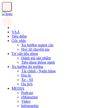
VAA
Tiêu điểm
Góc nhìn
Xu hướng quảng cáo
Học từ chuyên gia
Tư vấn tiêu dùng
Đánh giá sản phẩm
Tiêu dùng thông minh
Xu hướng thị trường
Tài chính - Ngân hàng
Địa ốc
Xe - Số
Du lịch
MEDIA
Podcast
eMagazine
Video
Infographic