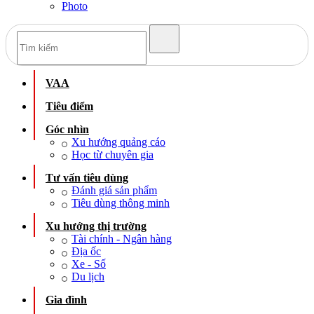
Photo
VAA
Tiêu điểm
Góc nhìn
Xu hướng quảng cáo
Học từ chuyên gia
Tư vấn tiêu dùng
Đánh giá sản phẩm
Tiêu dùng thông minh
Xu hướng thị trường
Tài chính - Ngân hàng
Địa ốc
Xe - Số
Du lịch
Gia đình