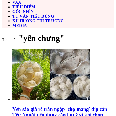
VAA
TIÊU ĐIỂM
GÓC NHÌN
TƯ VẤN TIÊU DÙNG
XU HƯỚNG THỊ TRƯỜNG
MEDIA
"yến chưng"
Từ khoá:
Yến sào giá rẻ tràn ngập 'chợ mạng' dịp cận
Tết: Người tiêu dùng cần lưu ý gì khi chọn