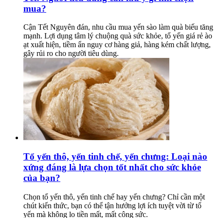
mua?
Cận Tết Nguyên đán, nhu cầu mua yến sào làm quà biếu tăng
mạnh. Lợi dụng tâm lý chuộng quà sức khỏe, tổ yến giá rẻ ào
ạt xuất hiện, tiềm ẩn nguy cơ hàng giả, hàng kém chất lượng,
gây rủi ro cho người tiêu dùng.
Tổ yến thô, yến tinh chế, yến chưng: Loại nào
xứng đáng là lựa chọn tốt nhất cho sức khỏe
của bạn?
Chọn tổ yến thô, yến tinh chế hay yến chưng? Chỉ cần một
chút kiến thức, bạn có thể tận hưởng lợi ích tuyệt vời từ tổ
yến mà không lo tiền mất, mất công sức.