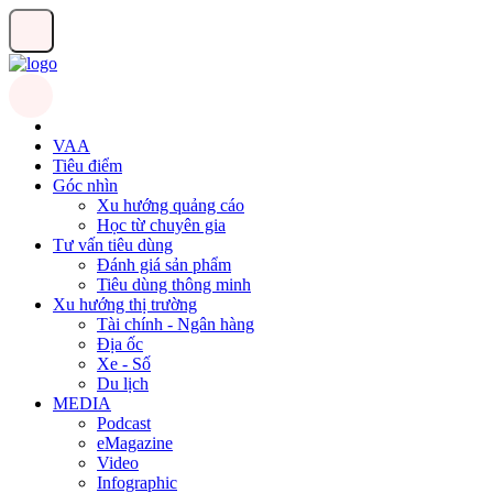
VAA
Tiêu điểm
Góc nhìn
Xu hướng quảng cáo
Học từ chuyên gia
Tư vấn tiêu dùng
Đánh giá sản phẩm
Tiêu dùng thông minh
Xu hướng thị trường
Tài chính - Ngân hàng
Địa ốc
Xe - Số
Du lịch
MEDIA
Podcast
eMagazine
Video
Infographic