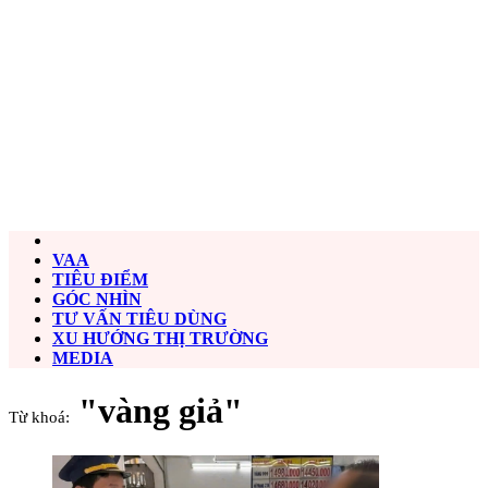
VAA
TIÊU ĐIỂM
GÓC NHÌN
TƯ VẤN TIÊU DÙNG
XU HƯỚNG THỊ TRƯỜNG
MEDIA
"vàng giả"
Từ khoá: