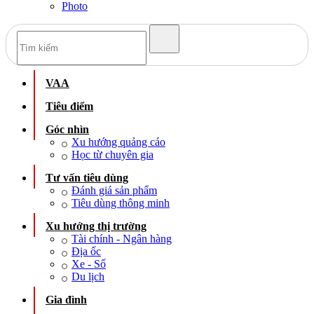
Photo
VAA
Tiêu điểm
Góc nhìn
Xu hướng quảng cáo
Học từ chuyên gia
Tư vấn tiêu dùng
Đánh giá sản phẩm
Tiêu dùng thông minh
Xu hướng thị trường
Tài chính - Ngân hàng
Địa ốc
Xe - Số
Du lịch
Gia đình