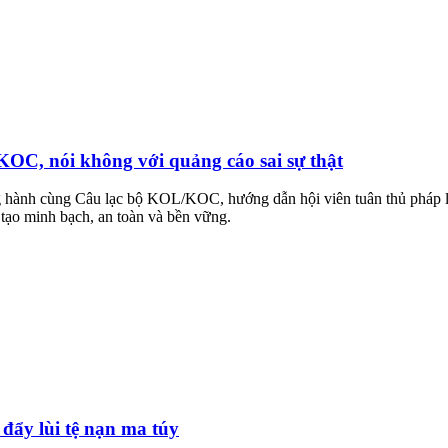
C, nói không với quảng cáo sai sự thật
hành cùng Câu lạc bộ KOL/KOC, hướng dẫn hội viên tuân thủ pháp lu
 tạo minh bạch, an toàn và bền vững.
đẩy lùi tệ nạn ma túy