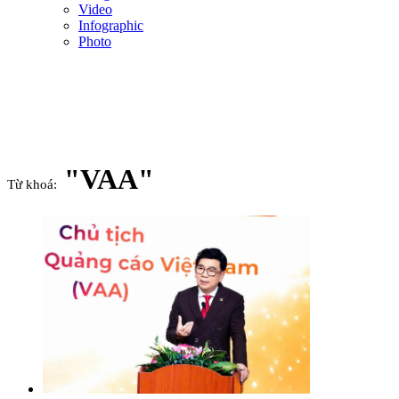
Video
Infographic
Photo
"VAA"
Từ khoá: