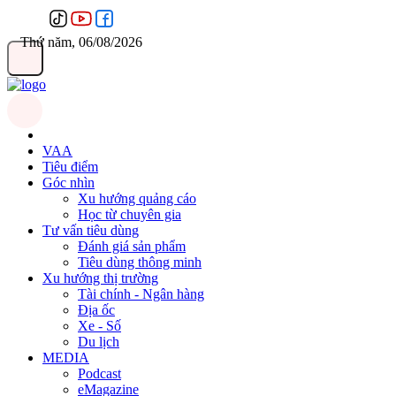
Thứ năm, 06/08/2026
VAA
Tiêu điểm
Góc nhìn
Xu hướng quảng cáo
Học từ chuyên gia
Tư vấn tiêu dùng
Đánh giá sản phẩm
Tiêu dùng thông minh
Xu hướng thị trường
Tài chính - Ngân hàng
Địa ốc
Xe - Số
Du lịch
MEDIA
Podcast
eMagazine