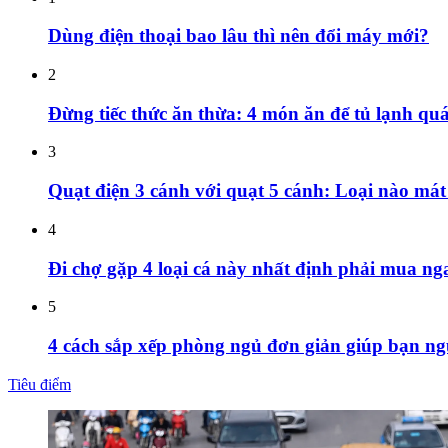
Dùng điện thoại bao lâu thì nên đổi máy mới?
2
Đừng tiếc thức ăn thừa: 4 món ăn để tủ lạnh quá
3
Quạt điện 3 cánh với quạt 5 cánh: Loại nào mát 
4
Đi chợ gặp 4 loại cá này nhất định phải mua nga
5
4 cách sắp xếp phòng ngủ đơn giản giúp bạn ng
Tiêu điểm