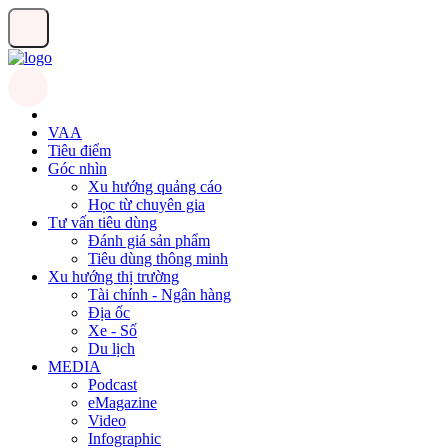
VAA
Tiêu điểm
Góc nhìn
Xu hướng quảng cáo
Học từ chuyên gia
Tư vấn tiêu dùng
Đánh giá sản phẩm
Tiêu dùng thông minh
Xu hướng thị trường
Tài chính - Ngân hàng
Địa ốc
Xe - Số
Du lịch
MEDIA
Podcast
eMagazine
Video
Infographic