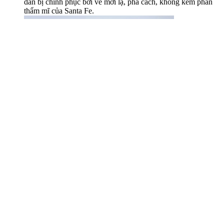
dần bị chinh phục bởi vẻ mới lạ, phá cách, không kém phần
thẩm mĩ của Santa Fe.
Hyundai Santa Fe 2025 tái xuất, xác nhận kiểu
dáng giống Land Rover
(Tiepthigiadinh) - Dù được ngụy trang kỹ lưỡng, nhưng
nguyên mẫu Hyundai Santa Fe 2025 vẫn lộ nguyên dáng
vuông vức giống Land Rover.
Xem thêm
Xem bảng giá