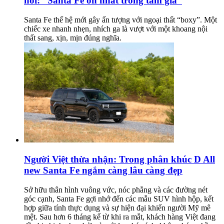
nói: “Santa Fe ổn nhất trong tầm giá”
Santa Fe thế hệ mới gây ấn tượng với ngoại thất “boxy”. Một
chiếc xe nhanh nhẹn, nhích ga là vượt với một khoang nội
thất sang, xịn, mịn đúng nghĩa.
Người Việt thừa nhận: Trong phân khúc D All
new Santa Fe ngắm càng lâu càng đẹp
Sở hữu thân hình vuông vức, nóc phẳng và các đường nét
góc cạnh, Santa Fe gợi nhớ đến các mẫu SUV hình hộp, kết
hợp giữa tính thực dụng và sự hiện đại khiến người Mỹ mê
mệt. Sau hơn 6 tháng kể từ khi ra mắt, khách hàng Việt đang