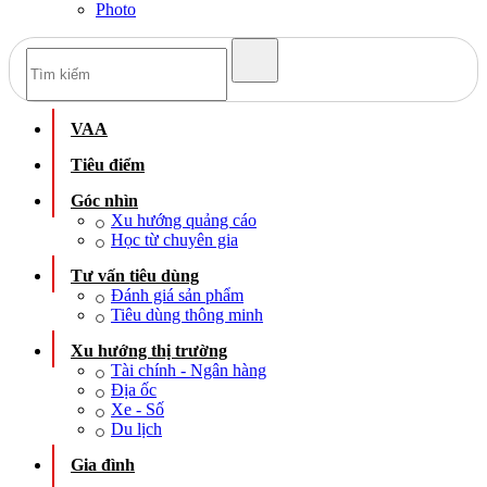
Photo
VAA
Tiêu điểm
Góc nhìn
Xu hướng quảng cáo
Học từ chuyên gia
Tư vấn tiêu dùng
Đánh giá sản phẩm
Tiêu dùng thông minh
Xu hướng thị trường
Tài chính - Ngân hàng
Địa ốc
Xe - Số
Du lịch
Gia đình