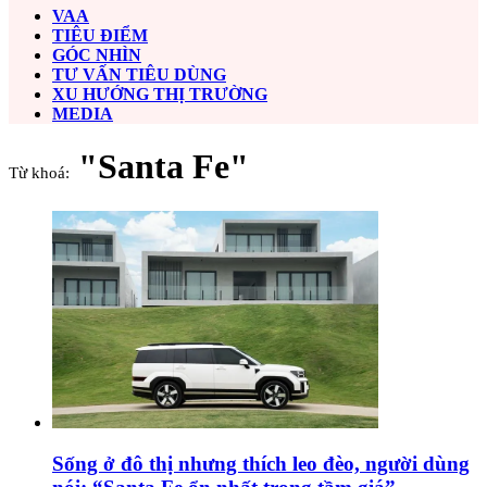
VAA
TIÊU ĐIỂM
GÓC NHÌN
TƯ VẤN TIÊU DÙNG
XU HƯỚNG THỊ TRƯỜNG
MEDIA
"Santa Fe"
Từ khoá:
Sống ở đô thị nhưng thích leo đèo, người dùng