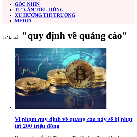
GÓC NHÌN
TƯ VẤN TIÊU DÙNG
XU HƯỚNG THỊ TRƯỜNG
MEDIA
"quy định về quảng cáo"
Từ khoá:
Vi phạm quy định về quảng cáo này sẽ bị phạt
tới 200 triệu đồng