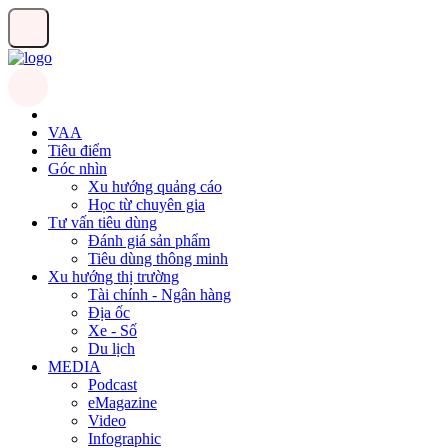
VAA
Tiêu điểm
Góc nhìn
Xu hướng quảng cáo
Học từ chuyên gia
Tư vấn tiêu dùng
Đánh giá sản phẩm
Tiêu dùng thông minh
Xu hướng thị trường
Tài chính - Ngân hàng
Địa ốc
Xe - Số
Du lịch
MEDIA
Podcast
eMagazine
Video
Infographic