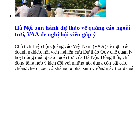
Hà Nội ban hành dự thảo về quảng cáo ngoài
trời, VAA đề nghị hội viên góp ý
Chủ tịch Hiệp hội Quảng cáo Việt Nam (VAA) đề nghị các
doanh nghiệp, hội viên nghiên cứu Dự thảo Quy chế quản lý
hoạt động quảng cáo ngoài trời của Hà Nội. Đồng thời, chủ
động tổng hợp ý kiến đối với những nội dung còn bất cập,
chồng chéo hoặc có khả năng phát sinh vướng mắc trong quá
trình thực hiện, gửi về Hiệp hội để tổng hợp, báo cáo cơ quan
soạn thảo xem xét, xử lý theo quy định.