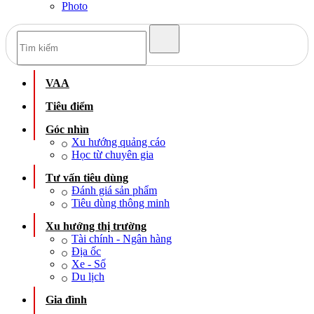
Photo
VAA
Tiêu điểm
Góc nhìn
Xu hướng quảng cáo
Học từ chuyên gia
Tư vấn tiêu dùng
Đánh giá sản phẩm
Tiêu dùng thông minh
Xu hướng thị trường
Tài chính - Ngân hàng
Địa ốc
Xe - Số
Du lịch
Gia đình