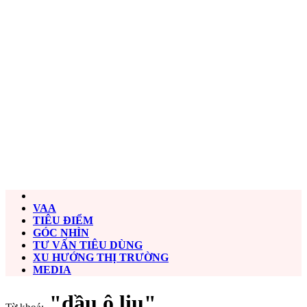
VAA
TIÊU ĐIỂM
GÓC NHÌN
TƯ VẤN TIÊU DÙNG
XU HƯỚNG THỊ TRƯỜNG
MEDIA
"dầu ô liu"