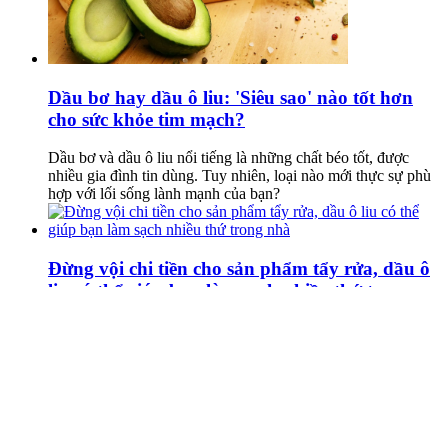
Dầu bơ hay dầu ô liu: 'Siêu sao' nào tốt hơn
cho sức khỏe tim mạch?
Dầu bơ và dầu ô liu nổi tiếng là những chất béo tốt, được
nhiều gia đình tin dùng. Tuy nhiên, loại nào mới thực sự phù
hợp với lối sống lành mạnh của bạn?
Đừng vội chi tiền cho sản phẩm tẩy rửa, dầu ô
liu có thể giúp bạn làm sạch nhiều thứ trong
nhà
Thay vì mua nhiều loại chất tẩy rửa, bạn có thể tận dụng dầu
ô liu để đánh bóng, bảo dưỡng và làm sạch nhiều vật dụng
một cách an toàn và hiệu quả.
Xem thêm