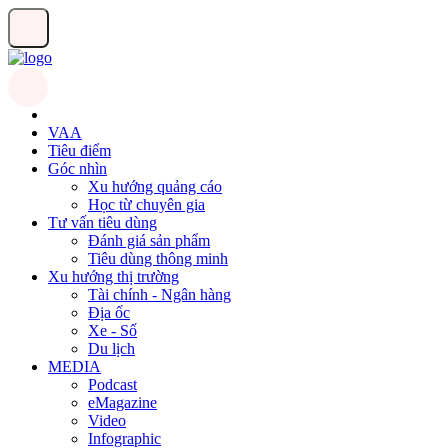
VAA
Tiêu điểm
Góc nhìn
Xu hướng quảng cáo
Học từ chuyên gia
Tư vấn tiêu dùng
Đánh giá sản phẩm
Tiêu dùng thông minh
Xu hướng thị trường
Tài chính - Ngân hàng
Địa ốc
Xe - Số
Du lịch
MEDIA
Podcast
eMagazine
Video
Infographic