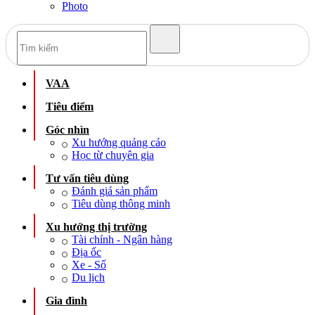
Photo
VAA
Tiêu điểm
Góc nhìn
Xu hướng quảng cáo
Học từ chuyên gia
Tư vấn tiêu dùng
Đánh giá sản phẩm
Tiêu dùng thông minh
Xu hướng thị trường
Tài chính - Ngân hàng
Địa ốc
Xe - Số
Du lịch
Gia đình