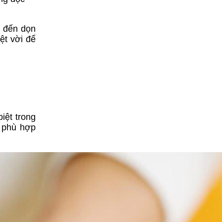
g đến dọn
ệt vời để
iệt trong
à phù hợp