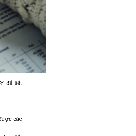
% để tiết
 được các