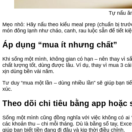
Tự nấu ăn
Mẹo nhỏ: Hãy nấu theo kiểu meal prep (chuẩn bị trước
món đông lạnh như cháo, canh, rau luộc sẵn để tiết kiệ
Áp dụng “mua ít nhưng chất”
Khi sống một mình, không gian có hạn – nên thay vì sắ
chất lượng tốt, dùng được lâu. Ví dụ, thay vì mua 3 cá
xịn dùng bền vài năm.
Tư duy “mua một lần – dùng nhiều lần” sẽ giúp bạn ti
xúc.
Theo dõi chi tiêu bằng app hoặc 
Sống một mình cũng đồng nghĩa với việc không có ai “n
các khoản thu – chi mỗi tháng. Dù là bằng sổ tay, Exce
giúp bạn biết tiền đang đi đâu và kịp thời điều chỉnh.