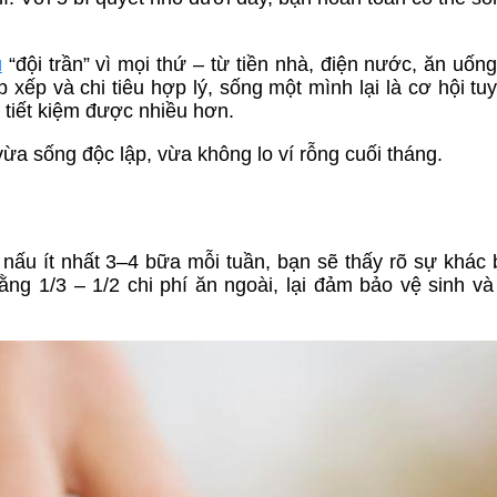
u
“đội trần” vì mọi thứ – từ tiền nhà, điện nước, ăn uốn
 xếp và chi tiêu hợp lý, sống một mình lại là cơ hội tuy
à tiết kiệm được nhiều hơn.
ừa sống độc lập, vừa không lo ví rỗng cuối tháng.
nấu ít nhất 3–4 bữa mỗi tuần, bạn sẽ thấy rõ sự khác b
ng 1/3 – 1/2 chi phí ăn ngoài, lại đảm bảo vệ sinh v