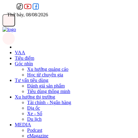
Thứ bảy, 08/08/2026
VAA
Tiêu điểm
Góc nhìn
Xu hướng quảng cáo
Học từ chuyên gia
Tư vấn tiêu dùng
Đánh giá sản phẩm
Tiêu dùng thông minh
Xu hướng thị trường
Tài chính - Ngân hàng
Địa ốc
Xe - Số
Du lịch
MEDIA
Podcast
eMagazine