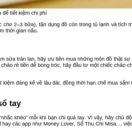
 để tiết kiệm chi phí
 cho 2–3 bữa), tận dụng đồ còn trong tủ lạnh và tích t
m thời gian nấu.
m sửa tràn lan, hãy ưu tiên mua những món đồ thật sự c
i chảo rẻ tiền dễ bong tróc, hãy đầu tư một chiếc chảo c
ết kiệm đáng kể về lâu dài, đồng thời hạn chế mua sắm
sổ tay
hắc khéo” mỗi khi bạn chi quá tay. Vì vậy, hãy chủ độn
l hay các app như Money Lover, Sổ Thu Chi Misa..., việc