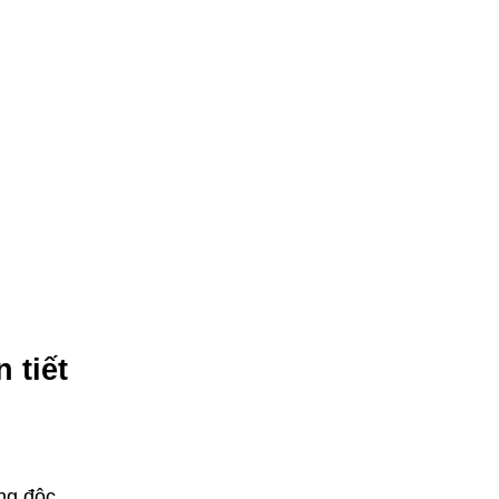
 tiết
ống độc