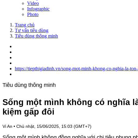
Video
Infographic
Photo
Trang chủ
Tư vấn tiêu dùng
Tiêu dùng thông minh
https://tiepthigiadinh.vn/song-mot-minh-khong-co-nghia-la-ton
Tiêu dùng thông minh
Sống một mình không có nghĩa là t
kiệm gấp đôi
Vi An
•
Chủ nhật, 15/06/2025, 15:03 (GMT+7)
Sống một mình không đồng nghĩa với chi tiêu phung phí