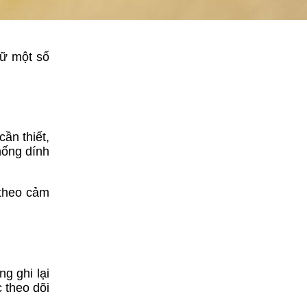
rữ một số
ần thiết,
hống dính
 theo cảm
g ghi lại
 theo dõi