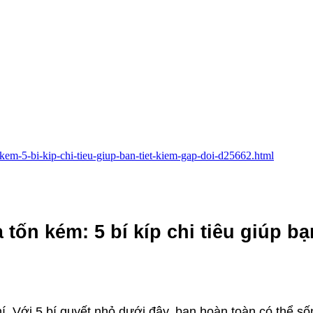
-kem-5-bi-kip-chi-tieu-giup-ban-tiet-kiem-gap-doi-d25662.html
ốn kém: 5 bí kíp chi tiêu giúp bạn
. Với 5 bí quyết nhỏ dưới đây, bạn hoàn toàn có thể s