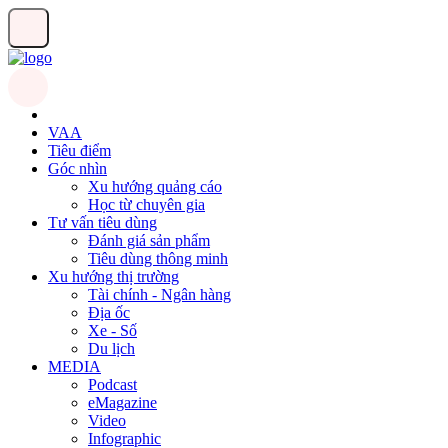
VAA
Tiêu điểm
Góc nhìn
Xu hướng quảng cáo
Học từ chuyên gia
Tư vấn tiêu dùng
Đánh giá sản phẩm
Tiêu dùng thông minh
Xu hướng thị trường
Tài chính - Ngân hàng
Địa ốc
Xe - Số
Du lịch
MEDIA
Podcast
eMagazine
Video
Infographic