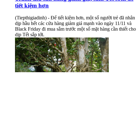
tiết kiệm hơn
(Tiepthigiadinh) - Để tiết kiệm hơn, một số người trẻ đã nhân
dịp hầu hết các cửa hàng giảm giá mạnh vào ngày 11/11 và
Black Friday đi mua sắm trước một số mặt hàng cần thiết cho
dịp Tết sắp tới.
Chè cổ thụ hàng chục triệu đồng chơi Tết sớm
tại Nghệ An
(Tiepthigiadinh) - Những cây chè cổ sau khi tuyển chọn tại
Thái Nguyên được đưa về các nhà vườn ở TP Vinh, Nghệ An
trở thành cây cảnh hạng sang với giá bán từ 20-50 triệu đồng.