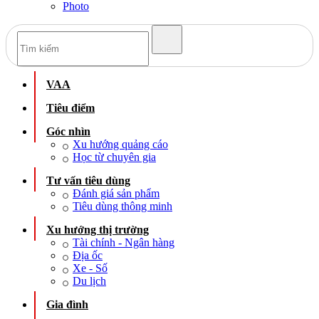
Photo
VAA
Tiêu điểm
Góc nhìn
Xu hướng quảng cáo
Học từ chuyên gia
Tư vấn tiêu dùng
Đánh giá sản phẩm
Tiêu dùng thông minh
Xu hướng thị trường
Tài chính - Ngân hàng
Địa ốc
Xe - Số
Du lịch
Gia đình