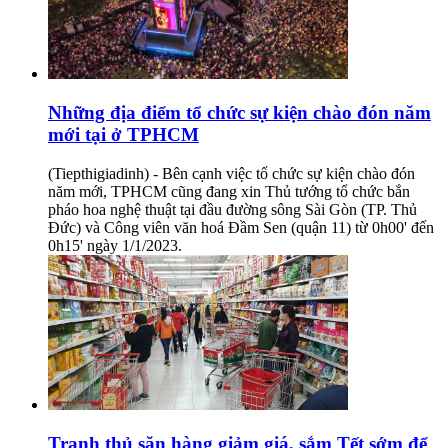
Những địa điểm tổ chức sự kiện chào đón năm
mới tại ở TPHCM
(Tiepthigiadinh) - Bên cạnh việc tổ chức sự kiện chào đón
năm mới, TPHCM cũng đang xin Thủ tướng tổ chức bắn
pháo hoa nghệ thuật tại đầu đường sông Sài Gòn (TP. Thủ
Đức) và Công viên văn hoá Đầm Sen (quận 11) từ 0h00' đến
0h15' ngày 1/1/2023.
Tranh thủ săn hàng giảm giá, sắm Tết sớm để