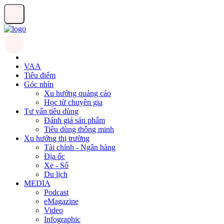
VAA
Tiêu điểm
Góc nhìn
Xu hướng quảng cáo
Học từ chuyên gia
Tư vấn tiêu dùng
Đánh giá sản phẩm
Tiêu dùng thông minh
Xu hướng thị trường
Tài chính - Ngân hàng
Địa ốc
Xe - Số
Du lịch
MEDIA
Podcast
eMagazine
Video
Infographic