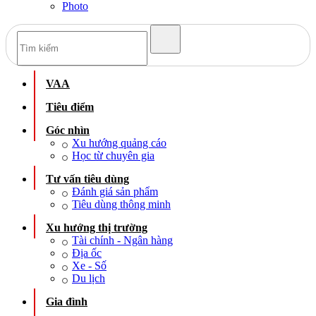
Photo
VAA
Tiêu điểm
Góc nhìn
Xu hướng quảng cáo
Học từ chuyên gia
Tư vấn tiêu dùng
Đánh giá sản phẩm
Tiêu dùng thông minh
Xu hướng thị trường
Tài chính - Ngân hàng
Địa ốc
Xe - Số
Du lịch
Gia đình