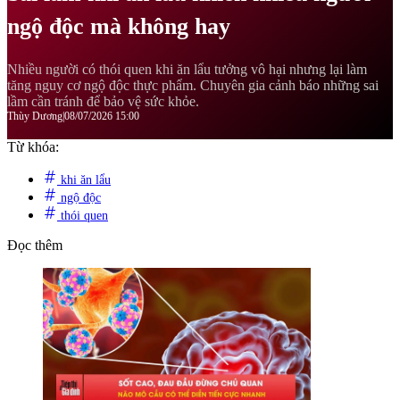
ngộ độc mà không hay
Nhiều người có thói quen khi ăn lẩu tưởng vô hại nhưng lại làm
tăng nguy cơ ngộ độc thực phẩm. Chuyên gia cảnh báo những sai
lầm cần tránh để bảo vệ sức khỏe.
Thùy Dương
|
08/07/2026 15:00
Từ khóa:
khi ăn lẩu
ngộ độc
thói quen
Đọc thêm