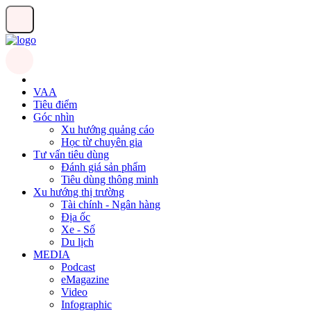
VAA
Tiêu điểm
Góc nhìn
Xu hướng quảng cáo
Học từ chuyên gia
Tư vấn tiêu dùng
Đánh giá sản phẩm
Tiêu dùng thông minh
Xu hướng thị trường
Tài chính - Ngân hàng
Địa ốc
Xe - Số
Du lịch
MEDIA
Podcast
eMagazine
Video
Infographic