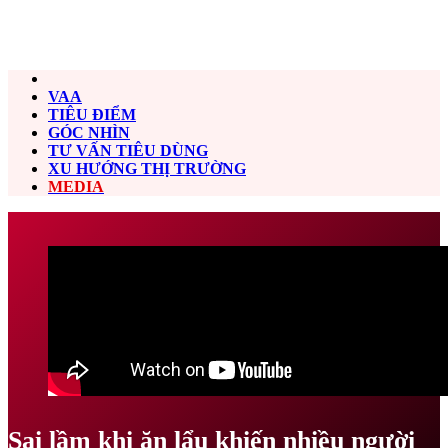
VAA
TIÊU ĐIỂM
GÓC NHÌN
TƯ VẤN TIÊU DÙNG
XU HƯỚNG THỊ TRƯỜNG
MEDIA
Sai lầm khi ăn lẩu khiến nhiều người