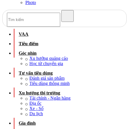
Photo
VAA
Tiêu điểm
Góc nhìn
Xu hướng quảng cáo
Học từ chuyên gia
Tư vấn tiêu dùng
Đánh giá sản phẩm
Tiêu dùng thông minh
Xu hướng thị trường
Tài chính - Ngân hàng
Địa ốc
Xe - Số
Du lịch
Gia đình