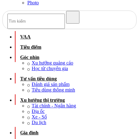
Photo
VAA
Tiêu điểm
Góc nhìn
Xu hướng quảng cáo
Học từ chuyên gia
Tư vấn tiêu dùng
Đánh giá sản phẩm
Tiêu dùng thông minh
Xu hướng thị trường
Tài chính - Ngân hàng
Địa ốc
Xe - Số
Du lịch
Gia đình