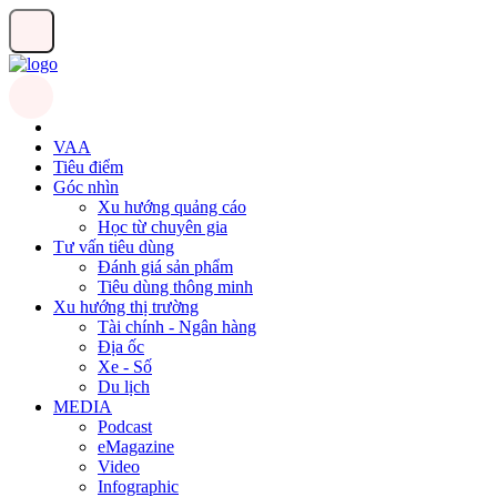
VAA
Tiêu điểm
Góc nhìn
Xu hướng quảng cáo
Học từ chuyên gia
Tư vấn tiêu dùng
Đánh giá sản phẩm
Tiêu dùng thông minh
Xu hướng thị trường
Tài chính - Ngân hàng
Địa ốc
Xe - Số
Du lịch
MEDIA
Podcast
eMagazine
Video
Infographic