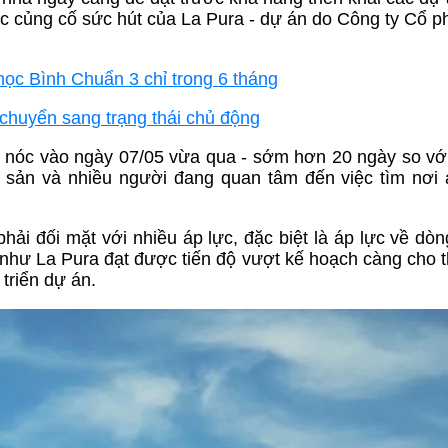
tục củng cố sức hút của La Pura - dự án do Công ty Cổ 
 học Bình Chuẩn 3 chỉ trong 6 tháng
h chuyển sang trạng thái chủ động
t nóc vào ngày 07/05 vừa qua - sớm hơn 20 ngày so vớ
 sản và nhiều người đang quan tâm đến việc tìm nơi
i đối mặt với nhiều áp lực, đặc biệt là áp lực về dòng 
n như La Pura đạt được tiến độ vượt kế hoạch càng cho 
triển dự án.