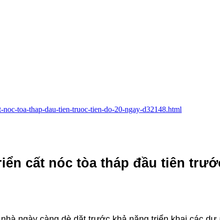
cat-noc-toa-thap-dau-tien-truoc-tien-do-20-ngay-d32148.html
iển cất nóc tòa tháp đầu tiên trướ
 nhà ngày càng dè dặt trước khả năng triển khai các dự 