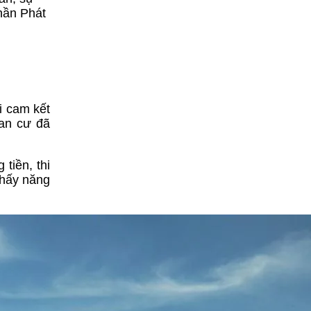
phần Phát
i cam kết
 an cư đã
tiền, thi
thấy năng