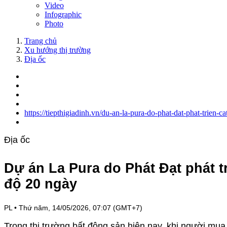
Video
Infographic
Photo
Trang chủ
Xu hướng thị trường
Địa ốc
https://tiepthigiadinh.vn/du-an-la-pura-do-phat-dat-phat-trien-
Địa ốc
Dự án La Pura do Phát Đạt phát tr
độ 20 ngày
PL
•
Thứ năm, 14/05/2026, 07:07 (GMT+7)
Trong thị trường bất động sản hiện nay, khi người mua