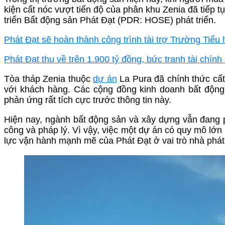
kiện cất nóc vượt tiến độ của phân khu Zenia đã tiếp 
triển Bất động sản Phát Đạt (PDR: HOSE) phát triển.
Phát Đạt sẽ hoàn thành công trình tài trợ Trường Tiểu
Phát Đạt thu về trên 1.900 tỷ đồng, bức tranh tài chín
Tòa tháp Zenia thuộc
dự án
La Pura đã chính thức cấ
với khách hàng. Các cộng đồng kinh doanh bất động
phản ứng rất tích cực trước thông tin này.
Hiện nay, ngành bất động sản và xây dựng vẫn đang phả
công và pháp lý. Vì vậy, việc một dự án có quy mô lớ
lực vận hành mạnh mẽ của Phát Đạt ở vai trò nhà phát 