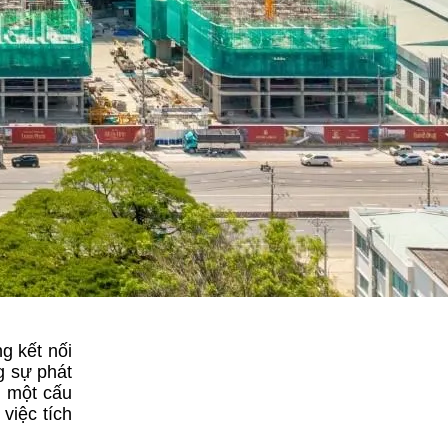
g kết nối
g sự phát
h một cấu
việc tích