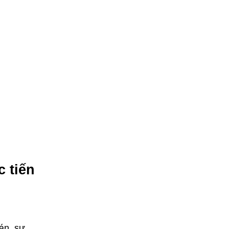
c tiến
án, sự