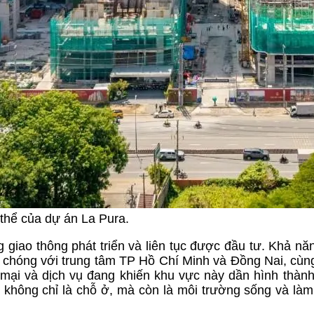
 thể của dự án La Pura.
giao thông phát triển và liên tục được đầu tư. Khả năn
nh chóng với trung tâm TP Hồ Chí Minh và Đồng Nai, cùn
 mại và dịch vụ đang khiến khu vực này dần hình thàn
i, không chỉ là chỗ ở, mà còn là môi trường sống và làm 