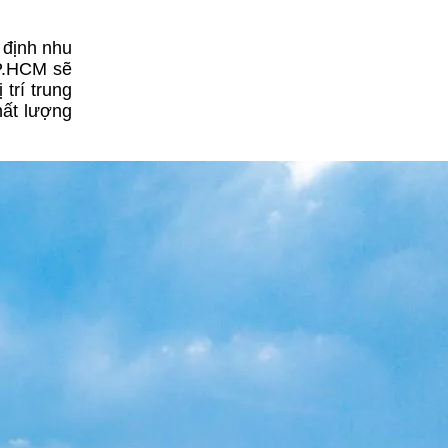
 định nhu
TP.HCM sẽ
trí trung
hất lượng