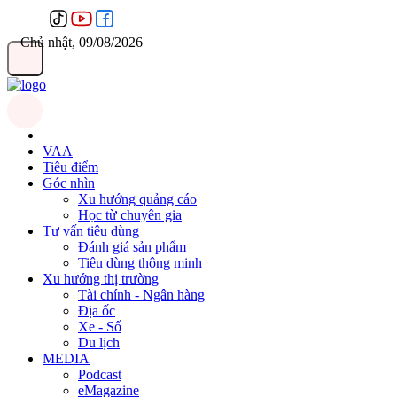
Chủ nhật, 09/08/2026
VAA
Tiêu điểm
Góc nhìn
Xu hướng quảng cáo
Học từ chuyên gia
Tư vấn tiêu dùng
Đánh giá sản phẩm
Tiêu dùng thông minh
Xu hướng thị trường
Tài chính - Ngân hàng
Địa ốc
Xe - Số
Du lịch
MEDIA
Podcast
eMagazine