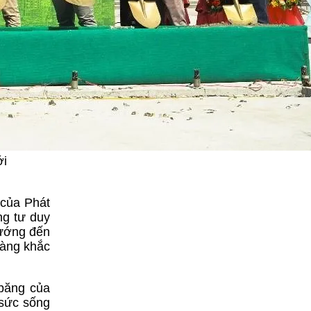
ới
 của Phát
ng tư duy
hướng đến
càng khắc
 băng của
 sức sống