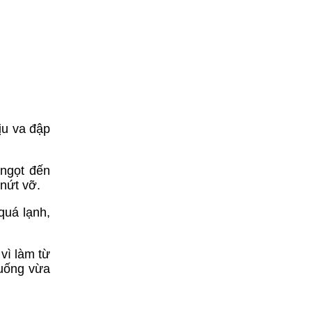
ịu va đập
 ngọt đến
 nứt vỡ.
quá lạnh,
vì làm từ
 uống vừa