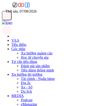
Thứ sáu, 07/08/2026
VAA
Tiêu điểm
Góc nhìn
Xu hướng quảng cáo
Học từ chuyên gia
Tư vấn tiêu dùng
Đánh giá sản phẩm
Tiêu dùng thông minh
Xu hướng thị trường
Tài chính - Ngân hàng
Địa ốc
Xe - Số
Du lịch
MEDIA
Podcast
eMagazine