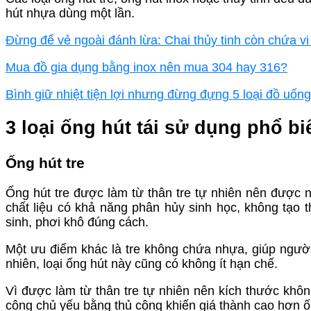
hút nhựa dùng một lần.
Đừng để vẻ ngoài đánh lừa: Chai thủy tinh còn chứa v
Mua đồ gia dụng bằng inox nên mua 304 hay 316?
Bình giữ nhiệt tiện lợi nhưng đừng đựng 5 loại đồ uốn
3 loại ống hút tái sử dụng phổ bi
Ống hút tre
Ống hút tre được làm từ thân tre tự nhiên nên được n
chất liệu có khả năng phân hủy sinh học, không tạo 
sinh, phơi khô đúng cách.
Một ưu điểm khác là tre không chứa nhựa, giúp ngườ
nhiên, loại ống hút này cũng có không ít hạn chế.
Vì được làm từ thân tre tự nhiên nên kích thước khôn
công chủ yếu bằng thủ công khiến giá thành cao hơn ố