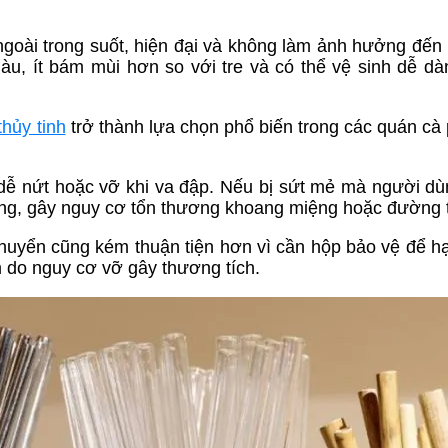
ngoài trong suốt, hiện đại và không làm ảnh hưởng đến
àu, ít bám mùi hơn so với tre và có thể vệ sinh dễ dà
thủy tinh
trở thành lựa chọn phổ biến trong các quán cà
à dễ nứt hoặc vỡ khi va đập. Nếu bị sứt mẻ mà người d
uống, gây nguy cơ tổn thương khoang miệng hoặc đường t
 chuyển cũng kém thuận tiện hơn vì cần hộp bảo vệ để h
 do nguy cơ vỡ gây thương tích.