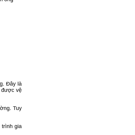
g. Đây là
u được vệ
ường. Tuy
trình gia