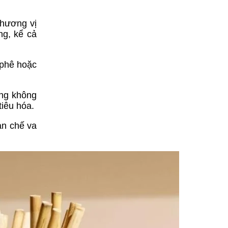
 hương vị
ng, kể cả
 phê hoặc
ùng không
iêu hóa.
ạn chế va