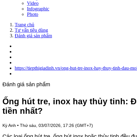
Video
Infographic
Photo
Trang chủ
Tư vấn tiêu dùng
Đánh giá sản phẩm
https://tiepthigiadinh.vn/ong-hut-tre-inox-hay-thuy-tinh-dau-m
Đánh giá sản phẩm
Ống hút tre, inox hay thủy tinh: 
tiền nhất?
Kỳ Anh
•
Thứ sáu, 03/07/2026, 17:26 (GMT+7)
Các loại ống hút tre, ống hút inox hoặc thủy tinh đều 