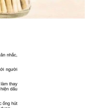
cân nhắc,
với người
 làm thay
 hiện dấu
c ống hút