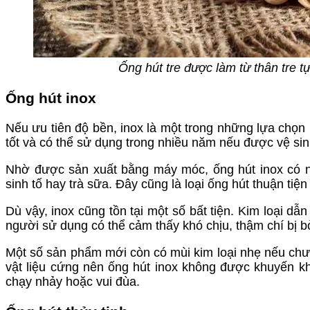
Ống hút tre được làm từ thân tre t
Ống hút inox
Nếu ưu tiên độ bền, inox là một trong những lựa chọn 
tốt và có thể sử dụng trong nhiều năm nếu được vệ si
Nhờ được sản xuất bằng máy móc, ống hút inox có n
sinh tố hay trà sữa. Đây cũng là loại ống hút thuận tiện
Dù vậy, inox cũng tồn tại một số bất tiện. Kim loại dẫ
người sử dụng có thể cảm thấy khó chịu, thậm chí bị 
Một số sản phẩm mới còn có mùi kim loại nhẹ nếu chưa 
vật liệu cứng nên ống hút inox không được khuyến k
chạy nhảy hoặc vui đùa.