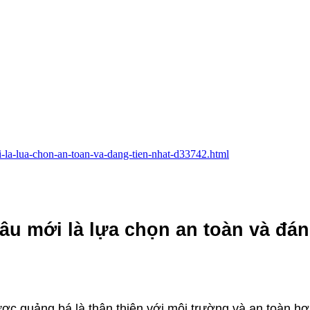
oi-la-lua-chon-an-toan-va-dang-tien-nhat-d33742.html
Đâu mới là lựa chọn an toàn và đá
được quảng bá là thân thiện với môi trường và an toàn h