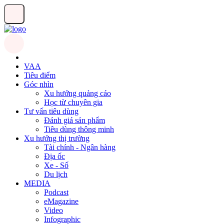
VAA
Tiêu điểm
Góc nhìn
Xu hướng quảng cáo
Học từ chuyên gia
Tư vấn tiêu dùng
Đánh giá sản phẩm
Tiêu dùng thông minh
Xu hướng thị trường
Tài chính - Ngân hàng
Địa ốc
Xe - Số
Du lịch
MEDIA
Podcast
eMagazine
Video
Infographic