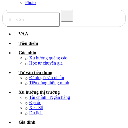
Photo
VAA
Tiêu điểm
Góc nhìn
Xu hướng quảng cáo
Học từ chuyên gia
Tư vấn tiêu dùng
Đánh giá sản phẩm
Tiêu dùng thông minh
Xu hướng thị trường
Tài chính - Ngân hàng
Địa ốc
Xe - Số
Du lịch
Gia đình