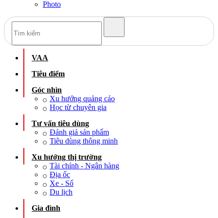
Photo
VAA
Tiêu điểm
Góc nhìn
Xu hướng quảng cáo
Học từ chuyên gia
Tư vấn tiêu dùng
Đánh giá sản phẩm
Tiêu dùng thông minh
Xu hướng thị trường
Tài chính - Ngân hàng
Địa ốc
Xe - Số
Du lịch
Gia đình