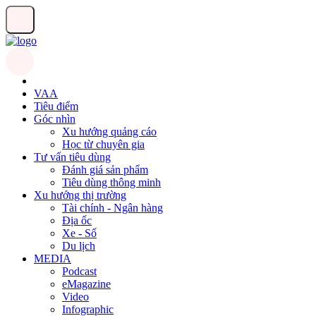
VAA
Tiêu điểm
Góc nhìn
Xu hướng quảng cáo
Học từ chuyên gia
Tư vấn tiêu dùng
Đánh giá sản phẩm
Tiêu dùng thông minh
Xu hướng thị trường
Tài chính - Ngân hàng
Địa ốc
Xe - Số
Du lịch
MEDIA
Podcast
eMagazine
Video
Infographic