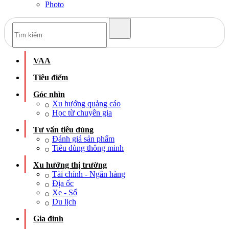
Photo
VAA
Tiêu điểm
Góc nhìn
Xu hướng quảng cáo
Học từ chuyên gia
Tư vấn tiêu dùng
Đánh giá sản phẩm
Tiêu dùng thông minh
Xu hướng thị trường
Tài chính - Ngân hàng
Địa ốc
Xe - Số
Du lịch
Gia đình