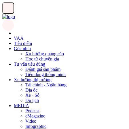
VAA
Tiêu điểm
Góc nhìn
Xu hướng quảng cáo
Học từ chuyên gia
Tư vấn tiêu dùng
Đánh giá sản phẩm
Tiêu dùng thông minh
Xu hướng thị trường
Tài chính - Ngân hàng
Địa ốc
Xe - Số
Du lịch
MEDIA
Podcast
eMagazine
Video
Infographic