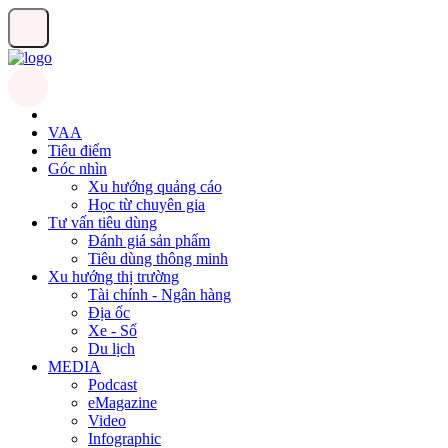
VAA
Tiêu điểm
Góc nhìn
Xu hướng quảng cáo
Học từ chuyên gia
Tư vấn tiêu dùng
Đánh giá sản phẩm
Tiêu dùng thông minh
Xu hướng thị trường
Tài chính - Ngân hàng
Địa ốc
Xe - Số
Du lịch
MEDIA
Podcast
eMagazine
Video
Infographic