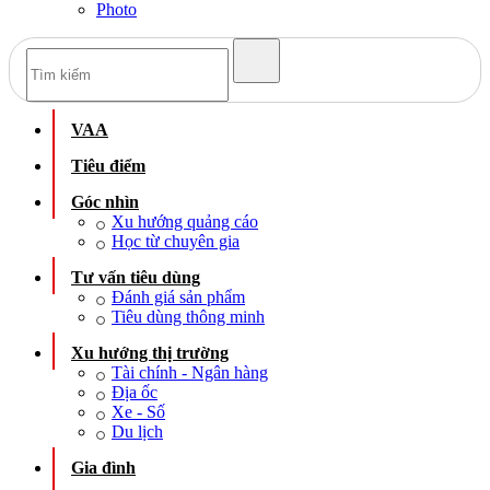
Photo
VAA
Tiêu điểm
Góc nhìn
Xu hướng quảng cáo
Học từ chuyên gia
Tư vấn tiêu dùng
Đánh giá sản phẩm
Tiêu dùng thông minh
Xu hướng thị trường
Tài chính - Ngân hàng
Địa ốc
Xe - Số
Du lịch
Gia đình