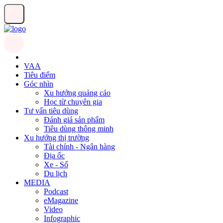
VAA
Tiêu điểm
Góc nhìn
Xu hướng quảng cáo
Học từ chuyên gia
Tư vấn tiêu dùng
Đánh giá sản phẩm
Tiêu dùng thông minh
Xu hướng thị trường
Tài chính - Ngân hàng
Địa ốc
Xe - Số
Du lịch
MEDIA
Podcast
eMagazine
Video
Infographic