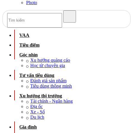
Photo
VAA
Tiêu điểm
Góc nhìn
Xu hướng quảng cáo
Học từ chuyên gia
Tư vấn tiêu dùng
Đánh giá sản phẩm
Tiêu dùng thông minh
Xu hướng thị trường
Tài chính - Ngân hàng
Địa ốc
Xe - Số
Du lịch
Gia đình