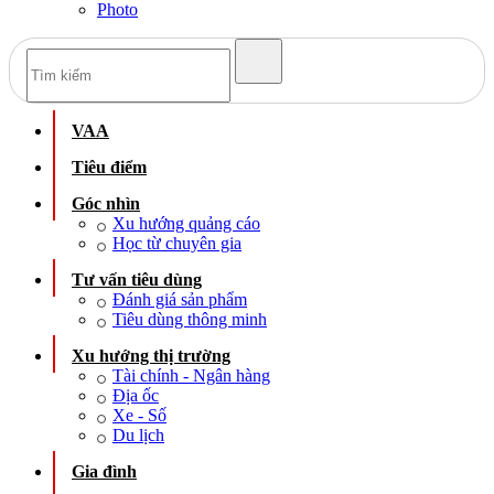
Photo
VAA
Tiêu điểm
Góc nhìn
Xu hướng quảng cáo
Học từ chuyên gia
Tư vấn tiêu dùng
Đánh giá sản phẩm
Tiêu dùng thông minh
Xu hướng thị trường
Tài chính - Ngân hàng
Địa ốc
Xe - Số
Du lịch
Gia đình