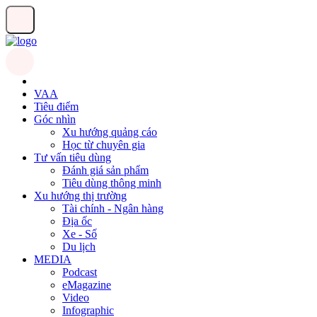
VAA
Tiêu điểm
Góc nhìn
Xu hướng quảng cáo
Học từ chuyên gia
Tư vấn tiêu dùng
Đánh giá sản phẩm
Tiêu dùng thông minh
Xu hướng thị trường
Tài chính - Ngân hàng
Địa ốc
Xe - Số
Du lịch
MEDIA
Podcast
eMagazine
Video
Infographic