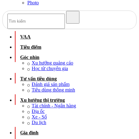
Photo
VAA
Tiêu điểm
Góc nhìn
Xu hướng quảng cáo
Học từ chuyên gia
Tư vấn tiêu dùng
Đánh giá sản phẩm
Tiêu dùng thông minh
Xu hướng thị trường
Tài chính - Ngân hàng
Địa ốc
Xe - Số
Du lịch
Gia đình