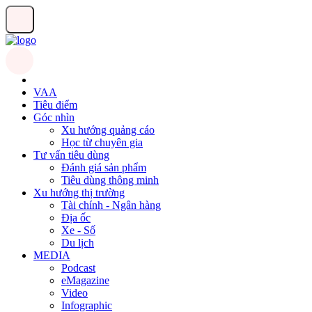
VAA
Tiêu điểm
Góc nhìn
Xu hướng quảng cáo
Học từ chuyên gia
Tư vấn tiêu dùng
Đánh giá sản phẩm
Tiêu dùng thông minh
Xu hướng thị trường
Tài chính - Ngân hàng
Địa ốc
Xe - Số
Du lịch
MEDIA
Podcast
eMagazine
Video
Infographic