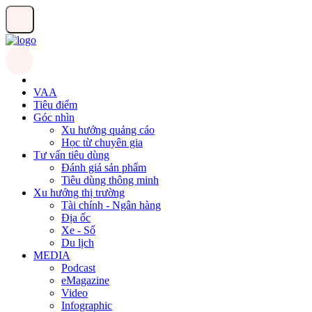
VAA
Tiêu điểm
Góc nhìn
Xu hướng quảng cáo
Học từ chuyên gia
Tư vấn tiêu dùng
Đánh giá sản phẩm
Tiêu dùng thông minh
Xu hướng thị trường
Tài chính - Ngân hàng
Địa ốc
Xe - Số
Du lịch
MEDIA
Podcast
eMagazine
Video
Infographic