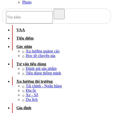
Photo
VAA
Tiêu điểm
Góc nhìn
Xu hướng quảng cáo
Học từ chuyên gia
Tư vấn tiêu dùng
Đánh giá sản phẩm
Tiêu dùng thông minh
Xu hướng thị trường
Tài chính - Ngân hàng
Địa ốc
Xe - Số
Du lịch
Gia đình