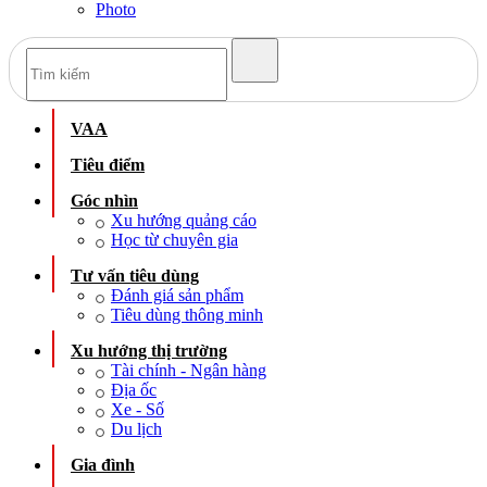
Photo
VAA
Tiêu điểm
Góc nhìn
Xu hướng quảng cáo
Học từ chuyên gia
Tư vấn tiêu dùng
Đánh giá sản phẩm
Tiêu dùng thông minh
Xu hướng thị trường
Tài chính - Ngân hàng
Địa ốc
Xe - Số
Du lịch
Gia đình