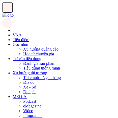
VAA
Tiêu điểm
Góc nhìn
Xu hướng quảng cáo
Học từ chuyên gia
Tư vấn tiêu dùng
Đánh giá sản phẩm
Tiêu dùng thông minh
Xu hướng thị trường
Tài chính - Ngân hàng
Địa ốc
Xe - Số
Du lịch
MEDIA
Podcast
eMagazine
Video
Infographic