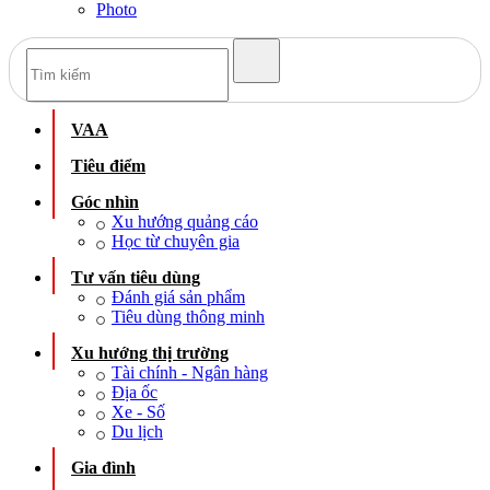
Photo
VAA
Tiêu điểm
Góc nhìn
Xu hướng quảng cáo
Học từ chuyên gia
Tư vấn tiêu dùng
Đánh giá sản phẩm
Tiêu dùng thông minh
Xu hướng thị trường
Tài chính - Ngân hàng
Địa ốc
Xe - Số
Du lịch
Gia đình