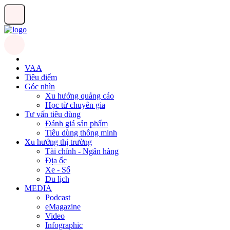
VAA
Tiêu điểm
Góc nhìn
Xu hướng quảng cáo
Học từ chuyên gia
Tư vấn tiêu dùng
Đánh giá sản phẩm
Tiêu dùng thông minh
Xu hướng thị trường
Tài chính - Ngân hàng
Địa ốc
Xe - Số
Du lịch
MEDIA
Podcast
eMagazine
Video
Infographic