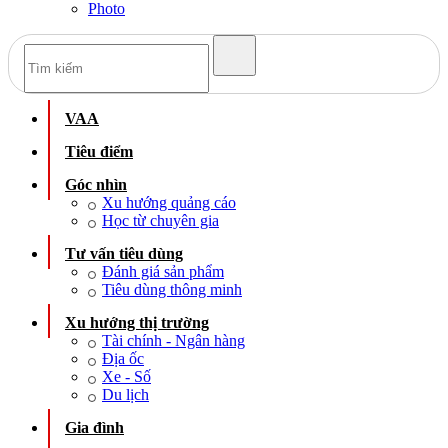
Photo
VAA
Tiêu điểm
Góc nhìn
Xu hướng quảng cáo
Học từ chuyên gia
Tư vấn tiêu dùng
Đánh giá sản phẩm
Tiêu dùng thông minh
Xu hướng thị trường
Tài chính - Ngân hàng
Địa ốc
Xe - Số
Du lịch
Gia đình