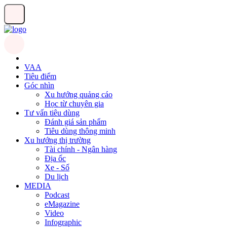
VAA
Tiêu điểm
Góc nhìn
Xu hướng quảng cáo
Học từ chuyên gia
Tư vấn tiêu dùng
Đánh giá sản phẩm
Tiêu dùng thông minh
Xu hướng thị trường
Tài chính - Ngân hàng
Địa ốc
Xe - Số
Du lịch
MEDIA
Podcast
eMagazine
Video
Infographic