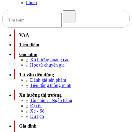
Photo
VAA
Tiêu điểm
Góc nhìn
Xu hướng quảng cáo
Học từ chuyên gia
Tư vấn tiêu dùng
Đánh giá sản phẩm
Tiêu dùng thông minh
Xu hướng thị trường
Tài chính - Ngân hàng
Địa ốc
Xe - Số
Du lịch
Gia đình