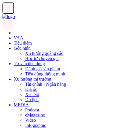
VAA
Tiêu điểm
Góc nhìn
Xu hướng quảng cáo
Học từ chuyên gia
Tư vấn tiêu dùng
Đánh giá sản phẩm
Tiêu dùng thông minh
Xu hướng thị trường
Tài chính - Ngân hàng
Địa ốc
Xe - Số
Du lịch
MEDIA
Podcast
eMagazine
Video
Infographic