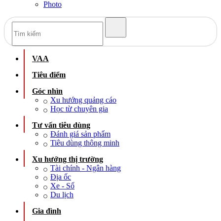
Photo
VAA
Tiêu điểm
Góc nhìn
Xu hướng quảng cáo
Học từ chuyên gia
Tư vấn tiêu dùng
Đánh giá sản phẩm
Tiêu dùng thông minh
Xu hướng thị trường
Tài chính - Ngân hàng
Địa ốc
Xe - Số
Du lịch
Gia đình