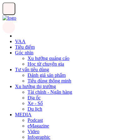
VAA
Tiêu điểm
Góc nhìn
Xu hướng quảng cáo
Học từ chuyên gia
Tư vấn tiêu dùng
Đánh giá sản phẩm
Tiêu dùng thông minh
Xu hướng thị trường
Tài chính - Ngân hàng
Địa ốc
Xe - Số
Du lịch
MEDIA
Podcast
eMagazine
Video
Infographic