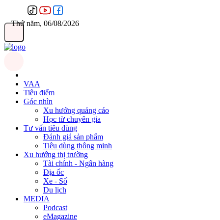
Thứ năm, 06/08/2026
VAA
Tiêu điểm
Góc nhìn
Xu hướng quảng cáo
Học từ chuyên gia
Tư vấn tiêu dùng
Đánh giá sản phẩm
Tiêu dùng thông minh
Xu hướng thị trường
Tài chính - Ngân hàng
Địa ốc
Xe - Số
Du lịch
MEDIA
Podcast
eMagazine