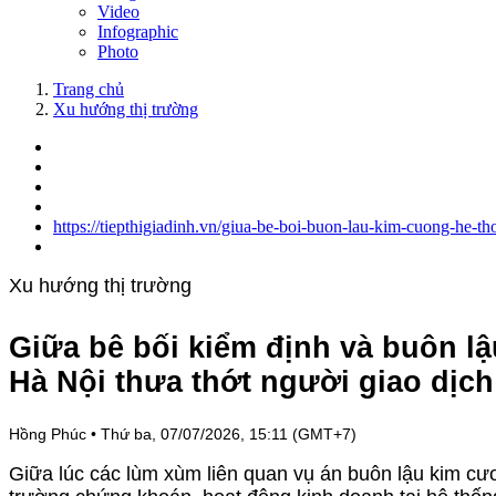
Video
Infographic
Photo
Trang chủ
Xu hướng thị trường
https://tiepthigiadinh.vn/giua-be-boi-buon-lau-kim-cuong-he-
Xu hướng thị trường
Giữa bê bối kiểm định và buôn l
Hà Nội thưa thớt người giao dịch
Hồng Phúc
•
Thứ ba, 07/07/2026, 15:11 (GMT+7)
Giữa lúc các lùm xùm liên quan vụ án buôn lậu kim cươ