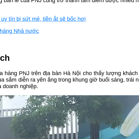
ng bán lẻ của PNJ cũng trở thành tâm điểm được nhiều 
uy tín bị sứt mẻ, tiền ắt sẽ bốc hơi
n hàng Nhà nước
ách
ửa hàng PNJ trên địa bàn Hà Nội cho thấy lượng khách
a sắm diễn ra yên ắng trong khung giờ buổi sáng, trái 
a doanh nghiệp.