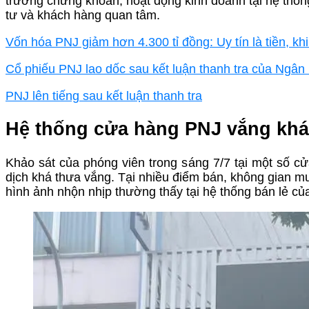
trường chứng khoán, hoạt động kinh doanh tại hệ thố
tư và khách hàng quan tâm.
Vốn hóa PNJ giảm hơn 4.300 tỉ đồng: Uy tín là tiền, khi 
Cổ phiếu PNJ lao dốc sau kết luận thanh tra của Ngâ
PNJ lên tiếng sau kết luận thanh tra
Hệ thống cửa hàng PNJ vắng kh
Khảo sát của phóng viên trong sáng 7/7 tại một số c
dịch khá thưa vắng. Tại nhiều điểm bán, không gian mu
hình ảnh nhộn nhịp thường thấy tại hệ thống bán lẻ củ