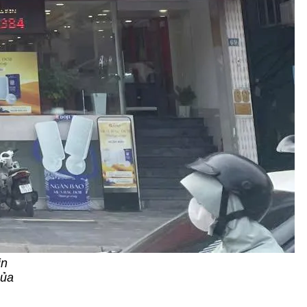
in
của