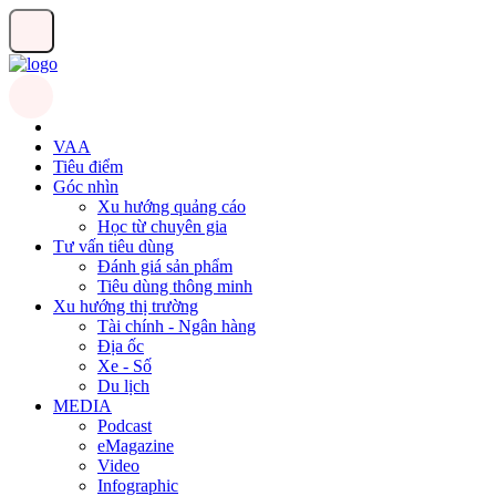
VAA
Tiêu điểm
Góc nhìn
Xu hướng quảng cáo
Học từ chuyên gia
Tư vấn tiêu dùng
Đánh giá sản phẩm
Tiêu dùng thông minh
Xu hướng thị trường
Tài chính - Ngân hàng
Địa ốc
Xe - Số
Du lịch
MEDIA
Podcast
eMagazine
Video
Infographic