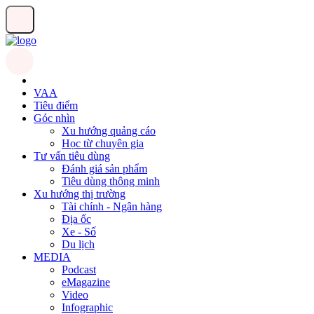
VAA
Tiêu điểm
Góc nhìn
Xu hướng quảng cáo
Học từ chuyên gia
Tư vấn tiêu dùng
Đánh giá sản phẩm
Tiêu dùng thông minh
Xu hướng thị trường
Tài chính - Ngân hàng
Địa ốc
Xe - Số
Du lịch
MEDIA
Podcast
eMagazine
Video
Infographic