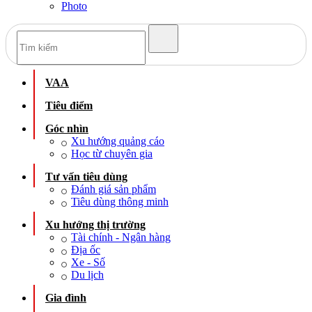
Photo
VAA
Tiêu điểm
Góc nhìn
Xu hướng quảng cáo
Học từ chuyên gia
Tư vấn tiêu dùng
Đánh giá sản phẩm
Tiêu dùng thông minh
Xu hướng thị trường
Tài chính - Ngân hàng
Địa ốc
Xe - Số
Du lịch
Gia đình