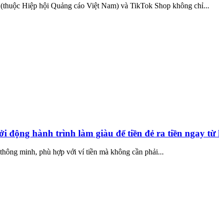
(thuộc Hiệp hội Quảng cáo Việt Nam) và TikTok Shop không chỉ...
hởi động hành trình làm giàu để tiền đẻ ra tiền ngay t
ư thông minh, phù hợp với ví tiền mà không cần phải...