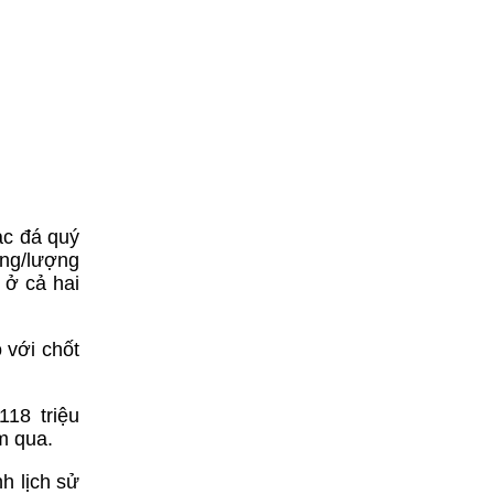
ạc đá quý
ồng/lượng
 ở cả hai
 với chốt
18 triệu
m qua.
h lịch sử