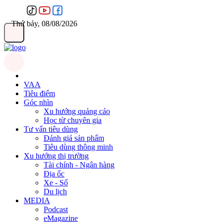
Thứ bảy, 08/08/2026
VAA
Tiêu điểm
Góc nhìn
Xu hướng quảng cáo
Học từ chuyên gia
Tư vấn tiêu dùng
Đánh giá sản phẩm
Tiêu dùng thông minh
Xu hướng thị trường
Tài chính - Ngân hàng
Địa ốc
Xe - Số
Du lịch
MEDIA
Podcast
eMagazine