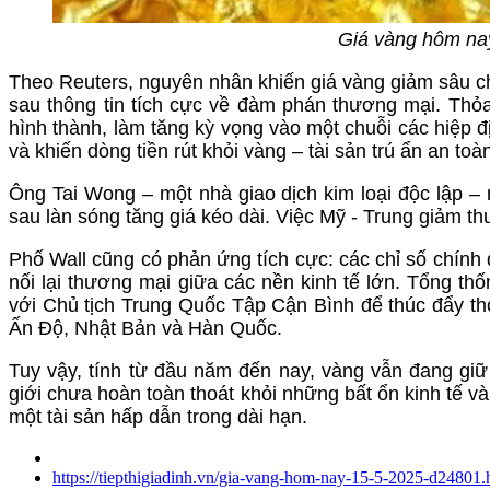
Giá vàng hôm na
Theo Reuters, nguyên nhân khiến giá vàng giảm sâu chủ
sau thông tin tích cực về đàm phán thương mại. Th
hình thành, làm tăng kỳ vọng vào một chuỗi các hiệp đ
và khiến dòng tiền rút khỏi vàng – tài sản trú ẩn an toà
Ông Tai Wong – một nhà giao dịch kim loại độc lập – n
sau làn sóng tăng giá kéo dài. Việc Mỹ - Trung giảm th
Phố Wall cũng có phản ứng tích cực: các chỉ số chính 
nối lại thương mại giữa các nền kinh tế lớn. Tổng t
với Chủ tịch Trung Quốc Tập Cận Bình để thúc đẩy thỏ
Ấn Độ, Nhật Bản và Hàn Quốc.
Tuy vậy, tính từ đầu năm đến nay, vàng vẫn đang gi
giới chưa hoàn toàn thoát khỏi những bất ổn kinh tế và 
một tài sản hấp dẫn trong dài hạn.
https://tiepthigiadinh.vn/gia-vang-hom-nay-15-5-2025-d24801.