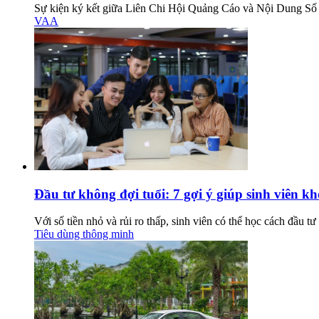
Sự kiện ký kết giữa Liên Chi Hội Quảng Cáo và Nội Dung Số 
VAA
Đầu tư không đợi tuổi: 7 gợi ý giúp sinh viên k
Với số tiền nhỏ và rủi ro thấp, sinh viên có thể học cách đầu t
Tiêu dùng thông minh