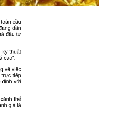
 toàn cầu
 đang dần
hà đầu tư
 kỹ thuật
á cao”.
g về việc
trực tiếp
 định với
 cảnh thế
nh giá là