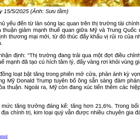
y 15/5/2025 (Ảnh: Sưu tầm)
 yếu đến từ làn sóng lạc quan trên thị trường tài chính
ỏa thuận giảm mạnh thuế quan giữa Mỹ và Trung Quốc
ịnh thương mại mới, từ đó thúc đẩy khẩu vị rủi ro của n
n.
hận định: “Thị trường đang trải qua một đợt điều chỉnh
uế mạnh đã tạo cú hích tâm lý, đẩy vàng rơi khỏi vùng gi
đồng loạt bật tăng trong phiên mở cửa, phản ánh kỳ vọn
hống Mỹ Donald Trump tuyên bố ông sẵn sàng đàm phán 
a thuận. Ngoài ra, Mỹ còn đang xúc tiến thêm các hiệp
ữ mức tăng trưởng đáng kể: tăng hơn 21,6%. Trong bối
địa chính trị, kim loại quý vẫn được nhiều chuyên gia đá
html