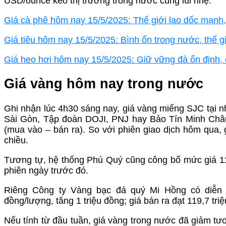
USD/ounce kéo thị trường trong nước cũng lùi nhẹ.
Giá cà phê hôm nay 15/5/2025: Thế giới lao dốc mạnh,
Giá tiêu hôm nay 15/5/2025: Bình ổn trong nước, thế gi
Giá heo hơi hôm nay 15/5/2025: Giữ vững đà ổn định, 
Giá vàng hôm nay trong nước
Ghi nhận lúc 4h30 sáng nay, giá vàng miếng SJC tại
Sài Gòn, Tập đoàn DOJI, PNJ hay Bảo Tín Minh Châu
(mua vào – bán ra). So với phiên giao dịch hôm qua
chiều.
Tương tự, hệ thống Phú Quý cũng công bố mức giá 11
phiên ngày trước đó.
Riêng Công ty Vàng bạc đá quý Mi Hồng có diễn bi
đồng/lượng, tăng 1 triệu đồng; giá bán ra đạt 119,7 t
Nếu tính từ đầu tuần, giá vàng trong nước đã giảm tư