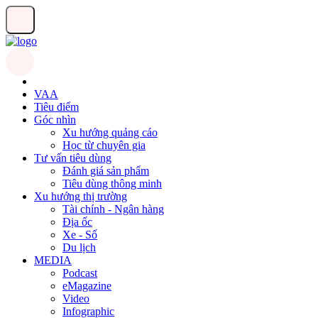
VAA
Tiêu điểm
Góc nhìn
Xu hướng quảng cáo
Học từ chuyên gia
Tư vấn tiêu dùng
Đánh giá sản phẩm
Tiêu dùng thông minh
Xu hướng thị trường
Tài chính - Ngân hàng
Địa ốc
Xe - Số
Du lịch
MEDIA
Podcast
eMagazine
Video
Infographic