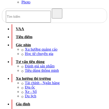
Photo
VAA
Tiêu điểm
Góc nhìn
Xu hướng quảng cáo
Học từ chuyên gia
Tư vấn tiêu dùng
Đánh giá sản phẩm
Tiêu dùng thông minh
Xu hướng thị trường
Tài chính - Ngân hàng
Địa ốc
Xe - Số
Du lịch
Gia đình