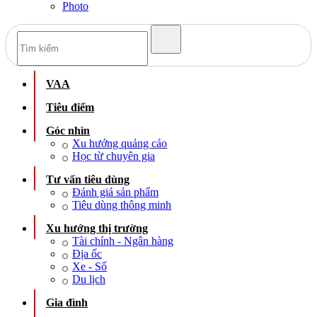
Photo
VAA
Tiêu điểm
Góc nhìn
Xu hướng quảng cáo
Học từ chuyên gia
Tư vấn tiêu dùng
Đánh giá sản phẩm
Tiêu dùng thông minh
Xu hướng thị trường
Tài chính - Ngân hàng
Địa ốc
Xe - Số
Du lịch
Gia đình