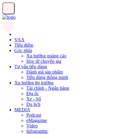
VAA
Tiêu điểm
Góc nhìn
Xu hướng quảng cáo
Học từ chuyên gia
Tư vấn tiêu dùng
Đánh giá sản phẩm
Tiêu dùng thông minh
Xu hướng thị trường
Tài chính - Ngân hàng
Địa ốc
Xe - Số
Du lịch
MEDIA
Podcast
eMagazine
Video
Infographic