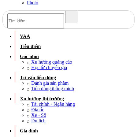
Photo
VAA
Tiêu điểm
Góc nhìn
Xu hướng quảng cáo
Học từ chuyên gia
Tư vấn tiêu dùng
Đánh giá sản phẩm
Tiêu dùng thông minh
Xu hướng thị trường
Tài chính - Ngân hàng
Địa ốc
Xe - Số
Du lịch
Gia đình