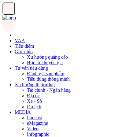
VAA
Tiêu điểm
Góc nhìn
Xu hướng quảng cáo
Học từ chuyên gia
Tư vấn tiêu dùng
Đánh giá sản phẩm
Tiêu dùng thông minh
Xu hướng thị trường
Tài chính - Ngân hàng
Địa ốc
Xe - Số
Du lịch
MEDIA
Podcast
eMagazine
Video
Infographic