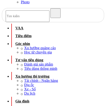
Photo
VAA
Tiêu điểm
Góc nhìn
Xu hướng quảng cáo
Học từ chuyên gia
Tư vấn tiêu dùng
Đánh giá sản phẩm
Tiêu dùng thông minh
Xu hướng thị trường
Tài chính - Ngân hàng
Địa ốc
Xe - Số
Du lịch
Gia đình