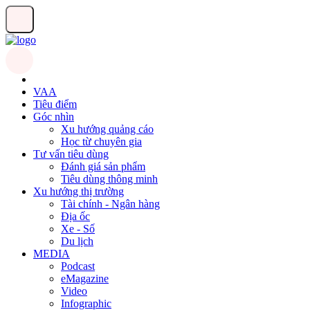
VAA
Tiêu điểm
Góc nhìn
Xu hướng quảng cáo
Học từ chuyên gia
Tư vấn tiêu dùng
Đánh giá sản phẩm
Tiêu dùng thông minh
Xu hướng thị trường
Tài chính - Ngân hàng
Địa ốc
Xe - Số
Du lịch
MEDIA
Podcast
eMagazine
Video
Infographic