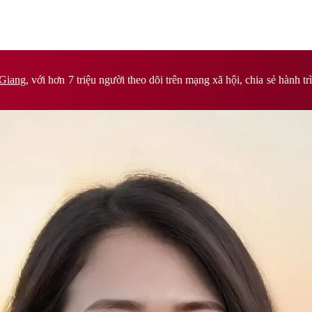
Giang,
với hơn 7 triệu người theo dõi trên mạng xã hội, chia sẻ hành 