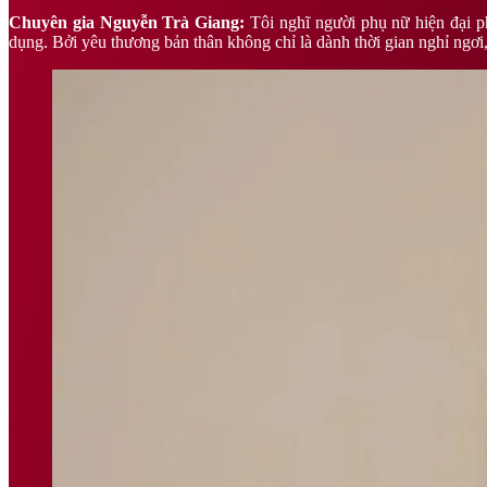
Chuyên gia Nguyễn Trà Giang:
Tôi nghĩ người phụ nữ hiện đại ph
dụng. Bởi yêu thương bản thân không chỉ là dành thời gian nghỉ ngơi