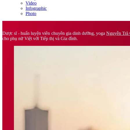
Video
Infographic
Photo
Dược sĩ - huấn luyện viên chuyên gia dinh dưỡng, yoga
Nguyễn Trà 
cho phụ nữ Việt với Tiếp thị và Gia đình.