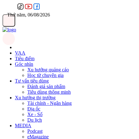
Thứ năm, 06/08/2026
VAA
Tiêu điểm
Góc nhìn
Xu hướng quảng cáo
Học từ chuyên gia
Tư vấn tiêu dùng
Đánh giá sản phẩm
Tiêu dùng thông minh
Xu hướng thị trường
Tài chính - Ngân hàng
Địa ốc
Xe - Số
Du lịch
MEDIA
Podcast
eMagazine