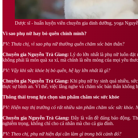
Dược sĩ - huấn luyện viên chuyên gia dinh dưỡng, yoga Nguy
Vì sao phụ nữ hay bỏ quên chính mình?
PV: Thưa chị, vì sao phụ nữ thường quên chăm sóc bản thân?
Chuyên gia Nguyễn Trà Giang:
Lý do lớn nhất là phụ nữ luôn đặ
không phải là món quà xa xỉ, mà chính là nền móng của mọi yêu thươ
PV: Vậy khi sức khỏe bị bỏ quên, hệ lụy lớn nhất là gì?
Chuyên gia Nguyễn Trà Giang:
Khi phụ nữ hy sinh quá nhiều, sức
thực sự bình an. Vì thế, việc lắng nghe và chăm sóc bản thân không 
Thông thái trong lựa chọn sản phẩm chăm sóc sức khỏe
PV: Hiện nay thị trường có rất nhiều sản phẩm chăm sóc sức khỏe. N
Chuyên gia Nguyễn Trà Giang:
Đây là vấn đề đáng báo động. Thị
nghiêm trọng, không chỉ cho cá nhân mà cho cả gia đình.
PV: Theo chị, phụ nữ hiện đại cần làm gì trong bối cảnh đó?