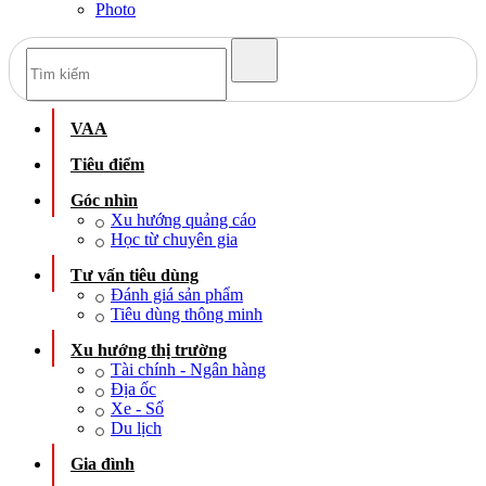
Photo
VAA
Tiêu điểm
Góc nhìn
Xu hướng quảng cáo
Học từ chuyên gia
Tư vấn tiêu dùng
Đánh giá sản phẩm
Tiêu dùng thông minh
Xu hướng thị trường
Tài chính - Ngân hàng
Địa ốc
Xe - Số
Du lịch
Gia đình