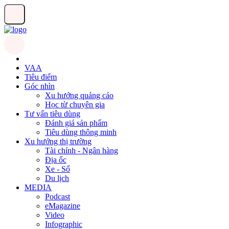
VAA
Tiêu điểm
Góc nhìn
Xu hướng quảng cáo
Học từ chuyên gia
Tư vấn tiêu dùng
Đánh giá sản phẩm
Tiêu dùng thông minh
Xu hướng thị trường
Tài chính - Ngân hàng
Địa ốc
Xe - Số
Du lịch
MEDIA
Podcast
eMagazine
Video
Infographic