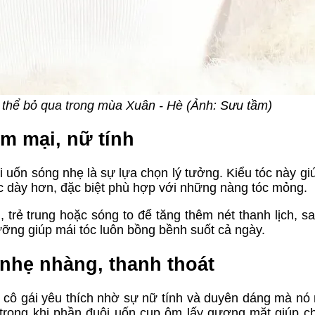
g thể bỏ qua trong mùa Xuân - Hè (Ảnh: Sưu tầm)
m mại, nữ tính
 uốn sóng nhẹ là sự lựa chọn lý tưởng. Kiểu tóc này giú
 dày hơn, đặc biệt phù hợp với những nàng tóc mỏng.
trẻ trung hoặc sóng to để tăng thêm nét thanh lịch, sa
ưỡng giúp mái tóc luôn bồng bềnh suốt cả ngày.
 nhẹ nhàng, thanh thoát
u cô gái yêu thích nhờ sự nữ tính và duyên dáng mà nó 
, trong khi phần đuôi uốn cụp ôm lấy gương mặt giúp c