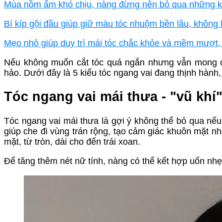
Mùa nồm ẩm khó chịu, nàng đừng nên bỏ qua những ki
Bí kíp gội đầu giúp giữ màu tóc nhuộm bền lâu, không
Mẹo nhỏ giúp duy trì mái tóc chắc khỏe và mềm mượt, 
Nếu không muốn cắt tóc quá ngắn nhưng vẫn mong có
hảo. Dưới đây là 5 kiểu tóc ngang vai đang thịnh hành
Tóc ngang vai mái thưa - "vũ khí"
Tóc ngang vai mái thưa là gợi ý không thể bỏ qua nế
giúp che đi vùng trán rộng, tạo cảm giác khuôn mặt n
mặt, từ tròn, dài cho đến trái xoan.
Để tăng thêm nét nữ tính, nàng có thể kết hợp uốn nhẹ