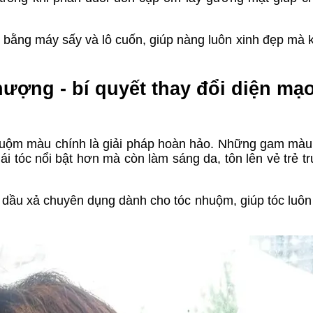
hà bằng máy sấy và lô cuốn, giúp nàng luôn xinh đẹp mà 
ượng - bí quyết thay đổi diện mạ
huộm màu chính là giải pháp hoàn hảo. Những gam mà
i tóc nổi bật hơn mà còn làm sáng da, tôn lên vẻ trẻ tr
 dầu xả chuyên dụng dành cho tóc nhuộm, giúp tóc luôn