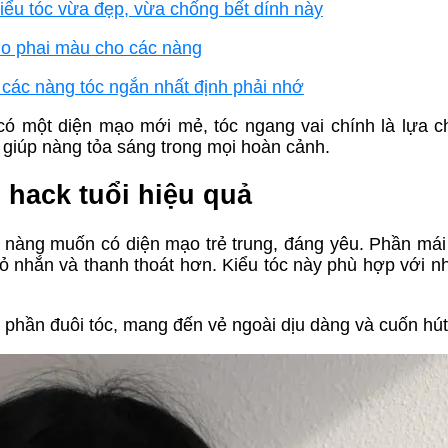
ểu tóc vừa đẹp, vừa chống bết dính này
 lo phai màu cho các nàng
các nàng tóc ngắn nhất định phải nhớ
 một diện mạo mới mẻ, tóc ngang vai chính là lựa 
, giúp nàng tỏa sáng trong mọi hoàn cảnh.
 hack tuổi hiệu quả
u nàng muốn có diện mạo trẻ trung, đáng yêu. Phần mái
hỏ nhắn và thanh thoát hơn. Kiểu tóc này phù hợp với n
 phần đuôi tóc, mang đến vẻ ngoài dịu dàng và cuốn hút