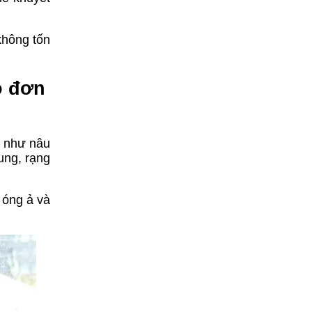
không tốn
o đơn
u như nâu
ung, rạng
 óng ả và