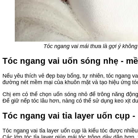
Tóc ngang vai mái thưa là gợi ý khôn
Tóc ngang vai uốn sóng nhẹ - mề
Nếu yêu thích vẻ đẹp bay bổng, tự nhiên, tóc ngang vai
đường nét mềm mại của khuôn mặt và tạo hiệu ứng tóc
Chị em có thể chọn uốn sóng nhỏ để trông năng động, 
Để giữ nếp tóc lâu hơn, nàng có thể sử dụng keo xịt d
Tóc ngang vai tỉa layer uốn cụp -
Tóc ngang vai tỉa layer uốn cụp là kiểu tóc được nhiề
Các lớp tóc tỉa layer giúp mái tóc trông dày dặn hơn