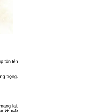
p tôn lên
ng trọng.
mang lại.
he khuyết