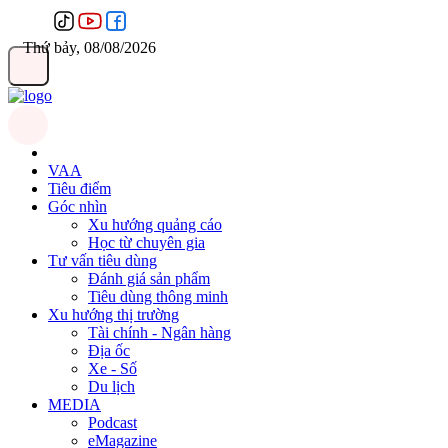
Thứ bảy, 08/08/2026
VAA
Tiêu điểm
Góc nhìn
Xu hướng quảng cáo
Học từ chuyên gia
Tư vấn tiêu dùng
Đánh giá sản phẩm
Tiêu dùng thông minh
Xu hướng thị trường
Tài chính - Ngân hàng
Địa ốc
Xe - Số
Du lịch
MEDIA
Podcast
eMagazine