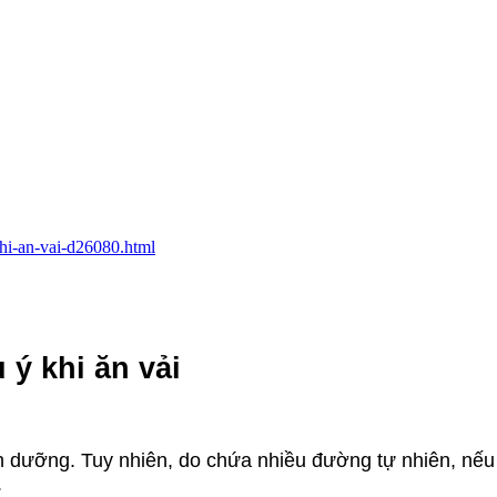
khi-an-vai-d26080.html
 ý khi ăn vải
inh dưỡng. Tuy nhiên, do chứa nhiều đường tự nhiên, nếu
.