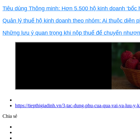
Tiêu dùng Thông minh: Hơn 5.500 hộ kinh doanh ‘bốc h
Quản lý thuế hộ kinh doanh theo nhóm: Ai thuộc diện p
Những lưu ý quan trọng khi nộp thuế để chuyển nhượng 
https://tiepthigiadinh.vn/3-tac-dung-phu-cua-qua-vai-va-luu-y-
Chia sẻ