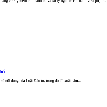
ng cường kiểm tra, thanh tra và xử lý nghiêm các hành vi vi phạm...
ười
số nội dung của Luật Đầu tư, trong đó đề xuất cấm...