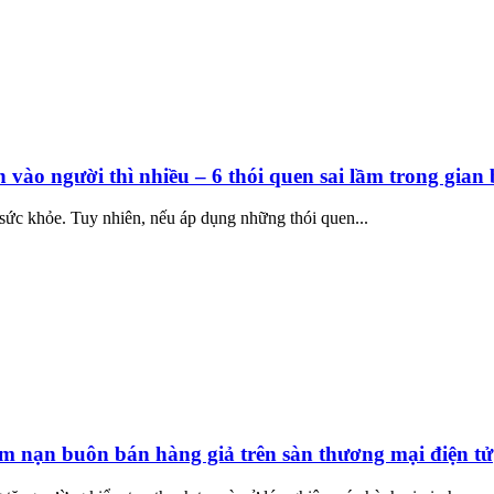
 vào người thì nhiều – 6 thói quen sai lầm trong gia
 sức khỏe. Tuy nhiên, nếu áp dụng những thói quen...
iêm nạn buôn bán hàng giả trên sàn thương mại điện tử