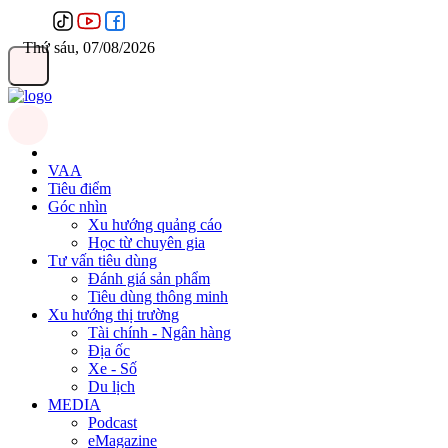
Thứ sáu, 07/08/2026
VAA
Tiêu điểm
Góc nhìn
Xu hướng quảng cáo
Học từ chuyên gia
Tư vấn tiêu dùng
Đánh giá sản phẩm
Tiêu dùng thông minh
Xu hướng thị trường
Tài chính - Ngân hàng
Địa ốc
Xe - Số
Du lịch
MEDIA
Podcast
eMagazine