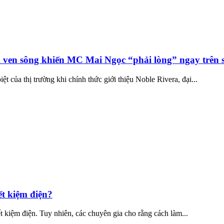
m ven sông khiến MC Mai Ngọc “phải lòng” ngay trên s
t của thị trường khi chính thức giới thiệu Noble Rivera, đại...
ết kiệm điện?
ết kiệm điện. Tuy nhiên, các chuyên gia cho rằng cách làm...