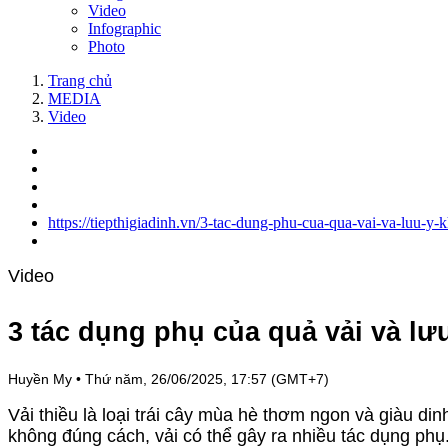
Video
Infographic
Photo
Trang chủ
MEDIA
Video
https://tiepthigiadinh.vn/3-tac-dung-phu-cua-qua-vai-va-luu-y-
Video
3 tác dụng phụ của quả vải và lưu
Huyền My
•
Thứ năm, 26/06/2025, 17:57 (GMT+7)
Vải thiều là loại trái cây mùa hè thơm ngon và giàu d
không đúng cách, vải có thể gây ra nhiều tác dụng phụ