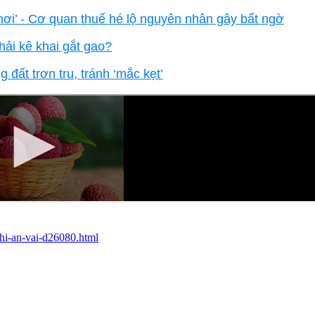
ơi’ - Cơ quan thuế hé lộ nguyên nhân gây bất ngờ
hải kê khai gắt gao?
đất trơn tru, tránh ‘mắc kẹt’
khi-an-vai-d26080.html