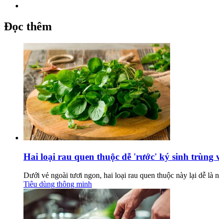
Đọc thêm
Hai loại rau quen thuộc dễ 'rước' ký sinh trùng 
Dưới vẻ ngoài tươi ngon, hai loại rau quen thuộc này lại dễ là 
Tiêu dùng thông minh