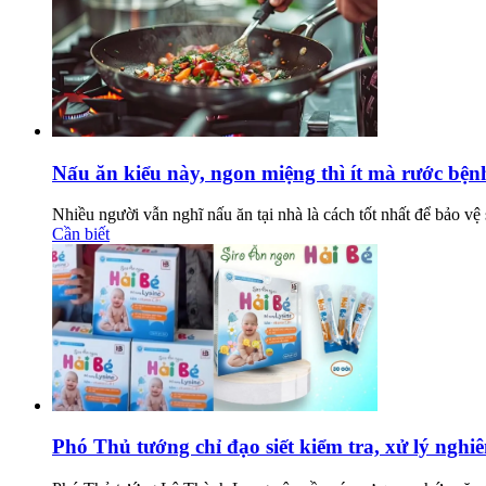
Nấu ăn kiểu này, ngon miệng thì ít mà rước bệnh
Nhiều người vẫn nghĩ nấu ăn tại nhà là cách tốt nhất để bảo vệ
Cần biết
Phó Thủ tướng chỉ đạo siết kiểm tra, xử lý ngh