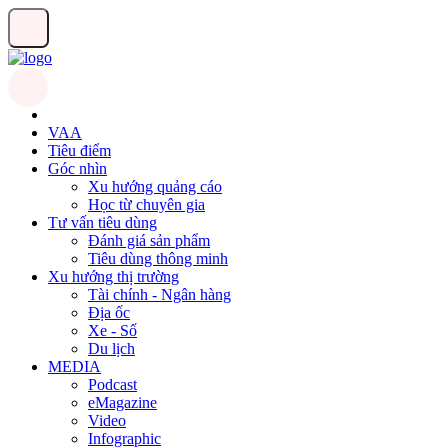
VAA
Tiêu điểm
Góc nhìn
Xu hướng quảng cáo
Học từ chuyên gia
Tư vấn tiêu dùng
Đánh giá sản phẩm
Tiêu dùng thông minh
Xu hướng thị trường
Tài chính - Ngân hàng
Địa ốc
Xe - Số
Du lịch
MEDIA
Podcast
eMagazine
Video
Infographic