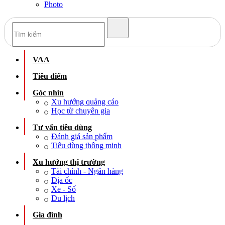
Photo
VAA
Tiêu điểm
Góc nhìn
Xu hướng quảng cáo
Học từ chuyên gia
Tư vấn tiêu dùng
Đánh giá sản phẩm
Tiêu dùng thông minh
Xu hướng thị trường
Tài chính - Ngân hàng
Địa ốc
Xe - Số
Du lịch
Gia đình