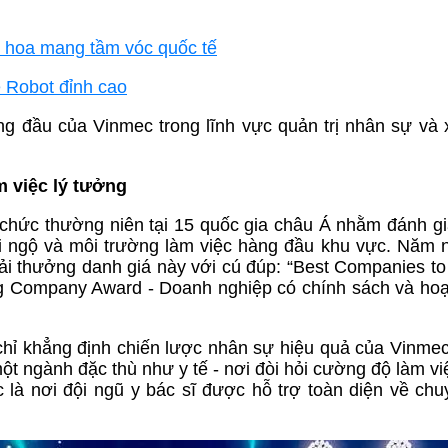
nh hoa mang tầm vóc quốc tế
ệ Robot đỉnh cao
ng đầu của Vinmec trong lĩnh vực quản trị nhân sự và
m việc lý tưởng
 chức thường niên tại 15 quốc gia châu Á nhằm đánh gi
 ngộ và môi trường làm việc hàng đầu khu vực. Năm n
iải thưởng danh giá này với cú đúp: “Best Companies to
ing Company Award - Doanh nghiệp có chính sách và hoạ
chỉ khẳng định chiến lược nhân sự hiệu quả của Vinme
t ngành đặc thù như y tế - nơi đòi hỏi cường độ làm vi
 là nơi đội ngũ y bác sĩ được hỗ trợ toàn diện về ch