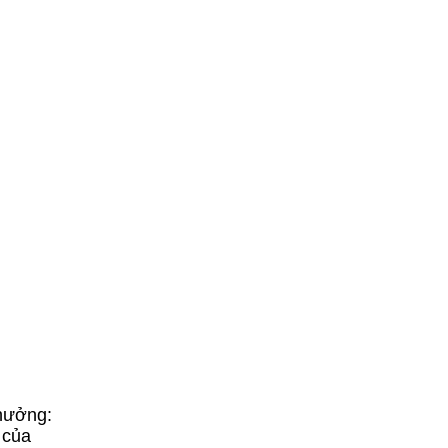
thưởng:
 của