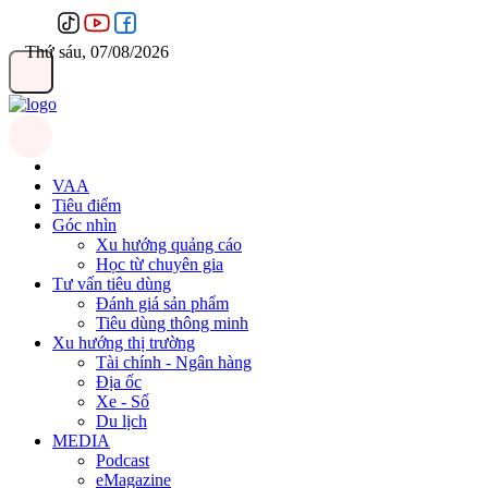
Thứ sáu, 07/08/2026
VAA
Tiêu điểm
Góc nhìn
Xu hướng quảng cáo
Học từ chuyên gia
Tư vấn tiêu dùng
Đánh giá sản phẩm
Tiêu dùng thông minh
Xu hướng thị trường
Tài chính - Ngân hàng
Địa ốc
Xe - Số
Du lịch
MEDIA
Podcast
eMagazine