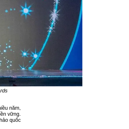
ards
hiều năm,
 bền vững.
khảo quốc