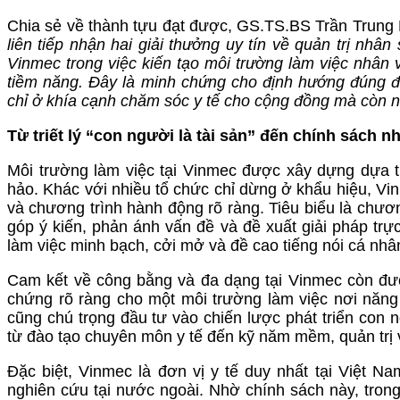
Chia sẻ về thành tựu đạt được, GS.TS.BS Trần Trung 
liên tiếp nhận hai giải thưởng uy tín về quản trị nhâ
Vinmec trong việc kiến tạo môi trường làm việc nhân 
tiềm năng. Đây là minh chứng cho định hướng đúng đắ
chỉ ở khía cạnh chăm sóc y tế cho cộng đồng mà còn ng
Từ triết lý “con người là tài sản” đến chính sách 
Môi trường làm việc tại Vinmec được xây dựng dựa tr
hảo. Khác với nhiều tổ chức chỉ dừng ở khẩu hiệu, Vin
và chương trình hành động rõ ràng. Tiêu biểu là chươ
góp ý kiến, phản ánh vấn đề và đề xuất giải pháp trự
làm việc minh bạch, cởi mở và đề cao tiếng nói cá nhâ
Cam kết về công bằng và đa dạng tại Vinmec còn được 
chứng rõ ràng cho một môi trường làm việc nơi năn
cũng chú trọng đầu tư vào chiến lược phát triển con 
từ đào tạo chuyên môn y tế đến kỹ năm mềm, quản trị 
Đặc biệt, Vinmec là đơn vị y tế duy nhất tại Việt N
nghiên cứu tại nước ngoài. Nhờ chính sách này, tron