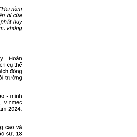
“Hai năm
ền bỉ của
 phát huy
âm, không
ậy - Hoàn
ch cụ thể
hích đóng
ôi trường
ạo - minh
ó, Vinmec
năm 2024,
ng cao và
áo sư, 18