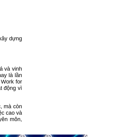
 xây dựng
á và vinh
ay là lần
 Work for
t động vì
c, mà còn
ệc cao và
uyên môn,