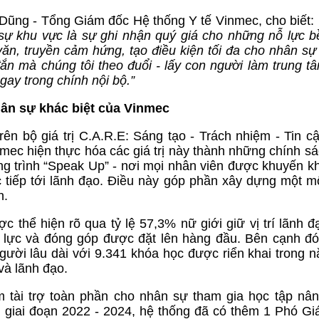
Dũng - Tổng Giám đốc Hệ thống Y tế Vinmec, cho biết:
n sự khu vực là sự ghi nhận quý giá cho những nỗ lực b
văn, truyền cảm hứng, tạo điều kiện tối đa cho nhân sự
n mà chúng tôi theo đuổi - lấy con người làm trung t
ay trong chính nội bộ.”
nhân sự khác biệt của Vinmec
ên bộ giá trị C.A.R.E: Sáng tạo - Trách nhiệm - Tin c
mec hiện thực hóa các giá trị này thành những chính sá
ng trình “Speak Up” - nơi mọi nhân viên được khuyến k
c tiếp tới lãnh đạo. Điều này góp phần xây dựng một m
n.
thể hiện rõ qua tỷ lệ 57,3% nữ giới giữ vị trí lãnh đ
g lực và đóng góp được đặt lên hàng đầu. Bên cạnh đ
người lâu dài với 9.341 khóa học được riển khai trong 
và lãnh đạo.
am tài trợ toàn phần cho nhân sự tham gia học tập nâ
g giai đoạn 2022 - 2024, hệ thống đã có thêm 1 Phó Gi