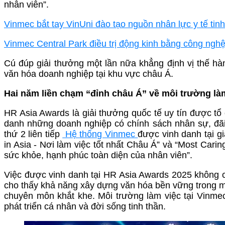
nhân viên”.
Vinmec bắt tay VinUni đào tạo nguồn nhân lực y tế ti
Vinmec Central Park điều trị động kinh bằng công ngh
Cú đúp giải thưởng một lần nữa khẳng định vị thế hà
văn hóa doanh nghiệp tại khu vực châu Á.
Hai năm liền chạm “đỉnh châu Á” về môi trường là
HR Asia Awards là giải thưởng quốc tế uy tín được tổ
danh những doanh nghiệp có chính sách nhân sự, đãi
thứ 2 liên tiếp
Hệ thống Vinmec
được vinh danh tại g
in Asia - Nơi làm việc tốt nhất Châu Á” và “Most Car
sức khỏe, hạnh phúc toàn diện của nhân viên”.
Việc được vinh danh tại HR Asia Awards 2025 không 
cho thấy khả năng xây dựng văn hóa bền vững trong mộ
chuyên môn khắt khe. Môi trường làm việc tại Vinmec
phát triển cá nhân và đời sống tinh thần.