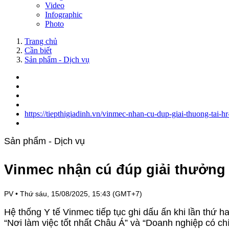
Video
Infographic
Photo
Trang chủ
Cần biết
Sản phẩm - Dịch vụ
https://tiepthigiadinh.vn/vinmec-nhan-cu-dup-giai-thuong-tai-
Sản phẩm - Dịch vụ
Vinmec nhận cú đúp giải thưởng 
PV
•
Thứ sáu, 15/08/2025, 15:43 (GMT+7)
Hệ thống Y tế Vinmec tiếp tục ghi dấu ấn khi lần thứ h
“Nơi làm việc tốt nhất Châu Á” và “Doanh nghiệp có ch